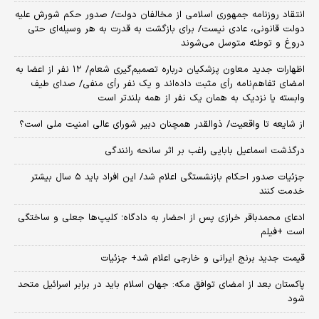
انتقاد روزنامه جمهوری اسلامی از مخالفان دولت/ صدور حکم شورش علیه
دولت قانونی، عادی نیست/ برای بازگشت به قدرت به هر وسیله‌ای حتی
دروغ و توطئه متوسل می‌شوند
اظهارات جدید معاون پزشکیان درباره تصمیم‌گیری شعام/ ۱۲ نفر از اعضا به
امضای تفاهم‌نامه رأی مثبت داده‌اند و یک نفر رأی منفی/ صدای طیف
وابسته یا نزدیک به همان یک نفر از همه بلندتر است
از شایعه تا واقعیت/ ذوالقدر همچنان دبیر شورای ‌عالی امنیت ملی است؟
درگذشت اسماعیل بابایی راغب بر اثر سانحه رانندگی
جزئیات صدور احکام بازنشستگی اعلام شد/ این افراد باید ۵ سال بیشتر
خدمت کنند
ادعای محمدباقر خرازی پس از احضار به دادگاه؛ کلیپ‌ها جعلی و ساختگی
است +فیلم
قیمت جدید برنج ایرانی و خارجی اعلام شد+ جزئیات
پاکستان بعد از امضای توافق مکه: جهان اسلام باید در برابر اسرائیل متحد
شود