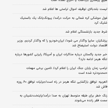
هیچ پرستاری بازداشت یا اخراج نشده است
لیست بلندبالای توقیف اموال تراستی ها اعلام شد
غول موشکی کره شمالی به حرکت درآمد/ پیونگ‌یانگ یک بالستیک
شلیک کرد
شرط جدید بازنشستگی اعلام شد
پزشکیان: سایپا واگذار می شود/ ایران‌خودرو را که واگذار کردیم، وزیر
اقتصاد دولت استیضاح شد
خبر جدید پاکستان درباره مذاکرات ایران و آمریکا/ رایزنی کشورها درباره
تنگه هرمز ادامه دارد؟
ترامپ زمان پایان جنگ ایران را اعلام کرد/ تامین برخی مهمات
«محدودتر» شده است
العربیه: توافق بازگشایی تنگه هرمز در راه است/جزئیات توافق ۶۰ روزه
فاش شد
زنگ خطر برای طبقه متوسط تهران به صدا درآمد/پایتخت‌نشینان به
سمت فقر رانده می‌شوند