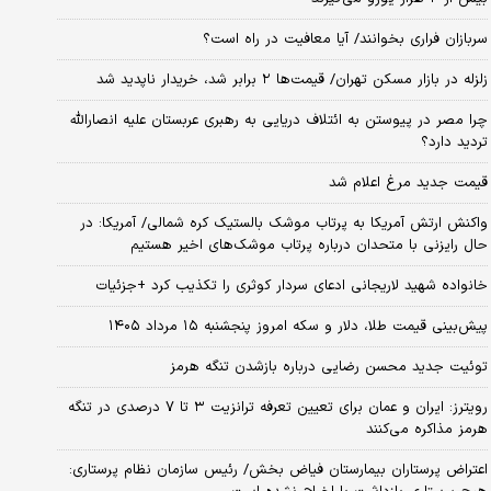
سربازان فراری بخوانند/ آیا معافیت در راه است؟
زلزله در بازار مسکن تهران/ قیمت‌ها ۲ برابر شد، خریدار ناپدید شد
چرا مصر در پیوستن به ائتلاف دریایی به رهبری عربستان علیه انصارالله
تردید دارد؟
قیمت جدید مرغ اعلام شد
واکنش ارتش آمریکا به پرتاب موشک بالستیک کره شمالی/ آمریکا: در
حال رایزنی با متحدان درباره پرتاب موشک‌های اخیر هستیم
خانواده شهید لاریجانی ادعای سردار کوثری را تکذیب کرد +جزئیات
پیش‌بینی قیمت طلا، دلار و سکه امروز پنجشنبه ۱۵ مرداد ۱۴۰۵
توئیت جدید محسن رضایی درباره بازشدن تنگه هرمز
رویترز: ایران و عمان برای تعیین تعرفه ترانزیت ۳ تا ۷ درصدی در تنگه
هرمز مذاکره می‌کنند
اعتراض پرستاران بیمارستان فیاض بخش/ رئیس سازمان نظام پرستاری: