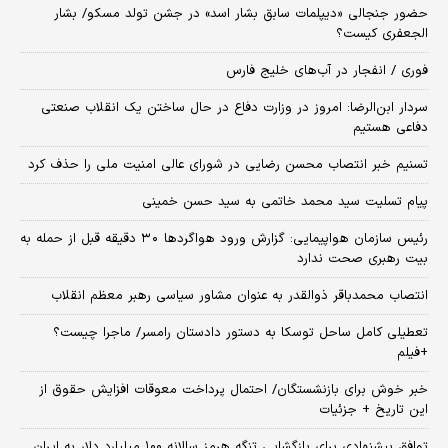
حضور جنجالی «دیپلمات سابق بشار اسد» در جشن تولد مسکو/ بشار
الجعفری کیست؟
فوری / انفجار در آب‌های خلیج فارس
سردار ابن‌الرضا: امروز در وزارت دفاع در حال ساختن یک انقلاب صنعتی
دفاعی هستیم
تسنیم خبر انتصاب محسن رضایی در شورای عالی امنیت ملی را حذف کرد
پیام تسلیت سید محمد خاتمی به سید حسن خمینی
رئیس سازمان هواپیمایی: گزارش ورود هواگردها ٣٠ دقیقه قبل از حمله به
بیت رهبری صحت ندارد
انتصاب محمدباقر ذوالقدر به عنوان مشاور سیاسی رهبر معظم انقلاب
تعطیلی کامل ساحل توسکا به دستور دادستان رامسر/ ماجرا چیست؟
+فیلم
خبر خوش برای بازنشستگان/ احتمال پرداخت معوقات افزایش حقوق از
این تاریخ + جزئیات
توافق پیشنهادی برای بازگشایی تنگه هرمز سالانه ۱۰۰ میلیارد دلار به ایران