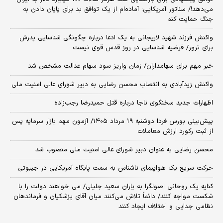
می‌دهد!/ سناتور آمریکایی: آماده‌ام از یک توافق بد برای پایان دادن به
جنگ حمایت کنم
واکنش فرزند شهید لاریجانی به یک ادعا درباره چگونگی شناسایی پدرش
برای ترور/ فرضیه شناسایی در روز قدس قوی نیست
خبر مهم برای سهامداران/ زمان واریز سود سهام عدالت مشخص شد
واکنش زیدآبادی به انتصاب محسن رضایی به دبیر شورای عالی امنیت ملی
اظهارات جدید سخنگوی ناجا درباره قتل حمیدرضا رجب‌زاده
​پیش‌بینی بورس فردا دوشنبه ۱۹ مرداد ۱۴۰۵/ آزمون مهم بازار سرمایه پس
از ثبت رکورد ارزش معاملات
محسن رضایی به عنوان دبیر شورای عالی امنیت ملی منصوب شد
حرکت سریع یک هواپیمای ناشناس به سمت پایگاه آمریکایی در جیبوتی
کنایه یک روحانی اصولگرا به یاران سعید جلیلی/ می خواهند دولت را با
شکست مواجه کنند/ دائماً تلاش می‌کنند میان آقای پزشکیان و فرماندهان
نظامی جدایی و اختلاف ایجاد کنند