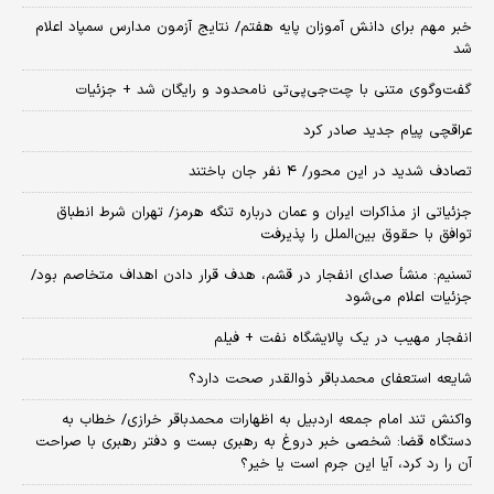
خبر مهم برای دانش آموزان پایه هفتم/ نتایج آزمون مدارس سمپاد اعلام
شد
گفت‌وگوی متنی با چت‌جی‌پی‌تی نامحدود و رایگان شد + جزئیات
عراقچی پیام جدید صادر کرد
تصادف شدید در این محور/ ۴ نفر جان باختند
جزئیاتی از مذاکرات ایران و عمان درباره تنگه هرمز/ تهران شرط انطباق
توافق با حقوق بین‌الملل را پذیرفت
تسنیم: منشأ صدای انفجار در قشم، هدف قرار دادن اهداف متخاصم بود/
جزئیات اعلام می‌شود
انفجار مهیب در یک پالایشگاه نفت + فیلم
شایعه استعفای محمدباقر ذوالقدر صحت دارد؟
واکنش تند امام جمعه اردبیل به اظهارات محمدباقر خرازی/ خطاب به
دستگاه قضا: شخصی خبر دروغ به رهبری بست و دفتر رهبری با صراحت
آن را رد کرد، آیا این جرم است یا خیر؟