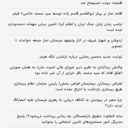
اقتصاد دولت استیضاح شد
اقامه نماز بر پیکر ابوالقاسم قاسم زاده توسط سید محمد خاتمی+ فیلم
ترامپ زمان پایان جنگ ایران را اعلام کرد/ تامین برخی مهمات «محدودتر»
شده است
اردوغان و شهباز شریف در کنار ولیعهد عربستان نماز جمعه خواندند +
تصاویر
توئیت جدید محسن رضایی درباره بازشدن تنگه هرمز
واکنش زیدآبادی به تغییر دبیر شورای عالی امنیت ملی/ به همان صورتی
اتفاق افتاد که سید محمد باقر خرازی از آن خبر داده بود
اعتراض پرستاران بیمارستان فیاض بخش/ رئیس سازمان نظام پرستاری:
هیچ پرستاری بازداشت یا اخراج نشده است
چرا مصر در پیوستن به ائتلاف دریایی به رهبری عربستان علیه انصارالله
تردید دارد؟
مابه التفاوت حقوق بازنشستگان چه زمانی پرداخت می‌شود؟/ پاسخ
مدیرکل امور مستمری‌های تامین اجتماعی را بخوانید