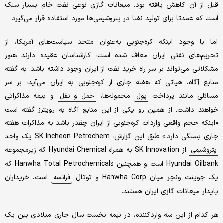
قبل از آن کاهش یافته بود. میعانات گازی نوعی نفت خام بسیار سبک
است که عمدتا برای تولید نفتا در پتروشیمی‌ها مورد استفاده قرار می‌گیرد.
اما با وجود اینکه کره‌جنوبی به‌عنوان متحد سیاست‌های آمریکا، از
تحریم‌های نفتی ایران معاف شده است، کارشناسان عقیده دارند هنوز
مشکلاتی می‌تواند بر سر راه خرید نفت از ایران وجود داشته باشد. به گفته
منابع آگاه، هیاتی که هفته جاری از کره‌جنوبی به ایران می‌آید، بر سر
مسائلی مانند پرداخت
محموله‌ها،
و بیمه مذاکراتی
پول
حمل و نقل
خواهند داشت. از همین رو یکی از این منابع آگاه به رویترز گفته است
«اینکه حجم واقعی واردات کره‌جنوبی از ایران چقدر باشد به مذاکرات هفته
جاری بستگی دارد.» طبق این گزارش، SK Incheon Petrochem یک واحد
از SK Innovation به همراه Hyundai Chemical که زیرمجموعه
پتروشیمی
Hyundai Oilbank است و همچنین Hanwha Total Petrochemicals که
یک جوینت ونچر میان Hanwha Corp و توتال
است، خریداران
فرانسه
پایدار میعانات گازی ایران هستند.
هر کدام از این سه واردکننده، ‌در نیمه نخست سال جاری میلادی بین یک