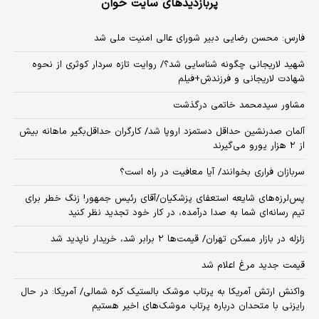
پربازدیدهای سایت خوان
فارس: محسن رضایی دبیر شورای عالی امنیت ملی شد
شهید لاریجانی چگونه شناسایی شد؟/ روایت تازه سردار کوثری از نحوه
شهادت لاریجانی و فرزندش+فیلم
مشاور سیدمحمد خاتمی درگذشت
آلمان صدرنشین حداقل دستمزد اروپا شد/ کارگران حداقل‌بگیر ماهانه بیش
از ۲ هزار یورو می‌گیرند
سربازان فراری بخوانند/ آیا معافیت در راه است؟
پس‌لرزه‌های شایعه استعفای پزشکیان/آقای رئیس جمهور! زنگ خطر برای
تیم رسانه‌ای شما به صدا درآمده، در کار خود تجدید نظر کنید
زلزله در بازار مسکن تهران/ قیمت‌ها ۲ برابر شد، خریدار ناپدید شد
قیمت جدید مرغ اعلام شد
واکنش ارتش آمریکا به پرتاب موشک بالستیک کره شمالی/ آمریکا: در حال
رایزنی با متحدان درباره پرتاب موشک‌های اخیر هستیم