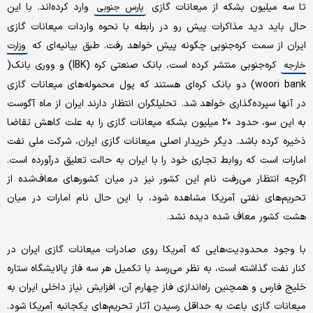
تا سه میلیون بشکه از میعانات گازی
وارد کرده‌اند. با این
پارس جنوبی
حال باید دید مذاکرات پیش رو در رابطه با نحوه واردات میعانات گازی
ایران از سمت کره‌جنوبی چگونه پیش خواهد رفت. طبق بیانیه‌ای که
وزارت
کره‌جنوبی منتشر کرده است، بانک صنعتی کره (IBK) و ووری بانک(
خارجه
woori bank) دو بانک کره‌ای هستند که پول محموله‌های میعانات گازی
در آنها سپرده‌گذاری خواهد شد. تحلیلگران انتظار دارند ایران از ماه آگوست
به این سو، حدود ۲۰ میلیون بشکه میعانات گازی را به علت کاهش تقاضا
ذخیره کرده باشد. دیگر خریدار اصلی میعانات گازی ایران، شرکت ملی نفت
امارات است که روابط تجاری خود را با ایران به حالت تعلیق درآورده است.
اگرچه انتظار می‌رفت نام این کشور نیز در میان کشورهای معاف‌شده از
تحریم‌های نفتی آمریکا مشاهده شود، با این حال نام امارات در میان
هشت کشور معاف شده دیده نشد.
با وجود محدودیت‌هایی که آمریکا روی صادرات میعانات گازی ایران در
کنار نفت گذاشته است، به نظر می‌رسد با تکمیل هر سه فاز پالایشگاه ستاره
خلیج فارس و همچنین راه‌اندازی فاز چهارم آن، افزایش نیاز داخلی ایران به
میعانات گازی باعث به حداقل رسیدن آثار تحریم‌های یکجانبه آمریکا شود.