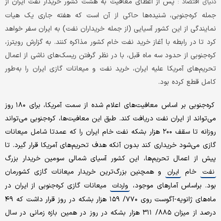
پس از اعطای معافیت به هشت کشور خریدار نفت ایران از
دنیای اقتصاد :
جمله کره‌جنوبی، شنیده‌ها حاکی از آن است که هفته جاری یک هیات
نمایندگی از این کشور آسیایی (از جمله خریداران نفت) به ایران سفر خواهد
کرد تا در رابطه با آغاز خرید نفت خام کشور مذاکره کنند. به گزارش رویترز،
کره‌جنوبی از حدود سه ماه قبل، با در نظر گرفتن ریسک‌های ناشی از اعمال
تحریم‌های آمریکا علیه ایران، خرید نفت و میعانات گازی ایران را به‌طور
کامل قطع کرده بود.
کره‌جنوبی بر اساس معافیت‌های اعلام شده از سمت آمریکا، برای ۱۸۰ روز
می‌تواند از ایران نفت دریافت کند. طبق این معافیت‌ها، کره‌جنوبی می‌تواند
روزانه تا سقف ۲۰۰ هزار بشکه نفت خام ایران را که عمدتا شامل میعانات
گازی می‌شود خریداری کند بدون آنکه هدف تحریم‌های آمریکا قرار گیرد. تا
پیش از اعمال تحریم‌ها، این کشور آسیای شمالی سومین خریدار بزرگ
خام
و همچنین بزرگ‌ترین‌ خریدار میعانات گازی کشورمان
نفت
ایران
بود. بر‌اساس آمارهای موجود،
میعانات گازی کره‌جنوبی از ایران در
واردات
ماه‌های ژانویه-آگوست روی ۷۷۰/ ۱۵۹ هزار بشکه در روز قرار داشت که ۴۹
درصد از میزان ۸۸۵/ ۳۱۱ هزار بشکه در روز در همین بازه زمانی در سال