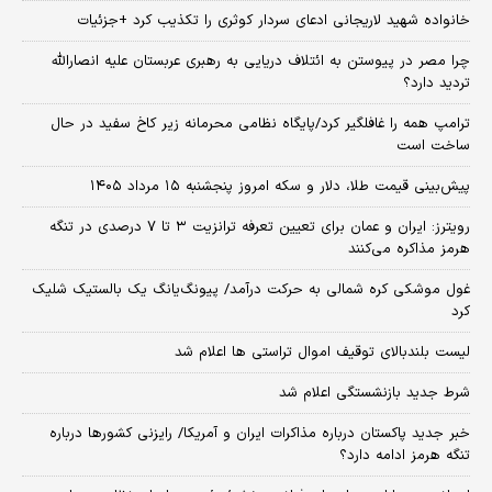
خانواده شهید لاریجانی ادعای سردار کوثری را تکذیب کرد +جزئیات
چرا مصر در پیوستن به ائتلاف دریایی به رهبری عربستان علیه انصارالله
تردید دارد؟
ترامپ همه را غافلگیر کرد/پایگاه نظامی محرمانه زیر کاخ سفید در حال
ساخت است
پیش‌بینی قیمت طلا، دلار و سکه امروز پنجشنبه ۱۵ مرداد ۱۴۰۵
رویترز: ایران و عمان برای تعیین تعرفه ترانزیت ۳ تا ۷ درصدی در تنگه
هرمز مذاکره می‌کنند
غول موشکی کره شمالی به حرکت درآمد/ پیونگ‌یانگ یک بالستیک شلیک
کرد
لیست بلندبالای توقیف اموال تراستی ها اعلام شد
شرط جدید بازنشستگی اعلام شد
خبر جدید پاکستان درباره مذاکرات ایران و آمریکا/ رایزنی کشورها درباره
تنگه هرمز ادامه دارد؟