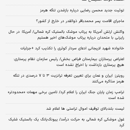
توئیت جدید محسن رضایی درباره بازشدن تنگه هرمز
ماجرای اقامت پسر محمدباقر ذوالقدر در خارج از کشور؟
واکنش ارتش آمریکا به پرتاب موشک بالستیک کره شمالی/ آمریکا: در حال
رایزنی با متحدان درباره پرتاب موشک‌های اخیر هستیم
خانواده شهید لاریجانی ادعای سردار کوثری را تکذیب کرد +جزئیات
اعتراض پرستاران بیمارستان فیاض بخش/ رئیس سازمان نظام پرستاری:
هیچ پرستاری بازداشت یا اخراج نشده است
رویترز: ایران و عمان برای تعیین تعرفه ترانزیت ۳ تا ۷ درصدی در تنگه
هرمز مذاکره می‌کنند
ترامپ زمان پایان جنگ ایران را اعلام کرد/ تامین برخی مهمات «محدودتر»
شده است
لیست بلندبالای توقیف اموال تراستی ها اعلام شد
غول موشکی کره شمالی به حرکت درآمد/ پیونگ‌یانگ یک بالستیک شلیک
کرد