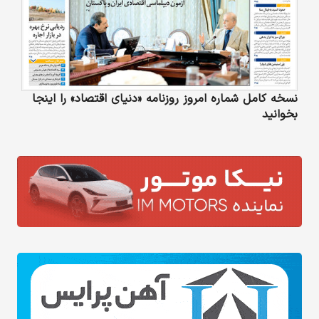
نسخه کامل شماره امروز روزنامه «دنیای‌ اقتصاد» را اینجا
بخوانید