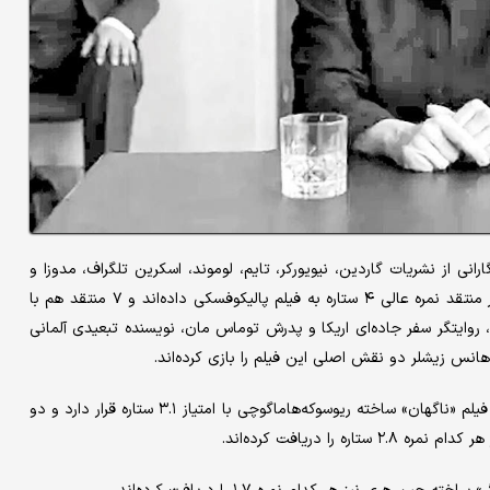
نگارانی از نشریات گاردین، نیویورکر، تایم، لوموند، اسکرین تلگراف، مدوزا و
وب‌سایت‌های سینمایی چون راجر ایبرت و مجله پوزتیف هستند، چهار منتقد نمره عالی ۴ ستاره به فیلم پالیکوفسکی داده‌اند و ۷ منتقد هم با
ن پدری»، روایتگر سفر جاده‌ای اریکا و پدرش توماس مان، نویسنده تبعیدی آلمانی
اما در رتبه دومی که بیشترین امتیازات را از منتقدان دریافت کرده‌اند، فیلم «ناگهان» ساخته ریوسوکه‌هاماگوچی با امتیاز ۳.۱ ستاره قرار دارد و دو
را دریافت کرده‌اند.