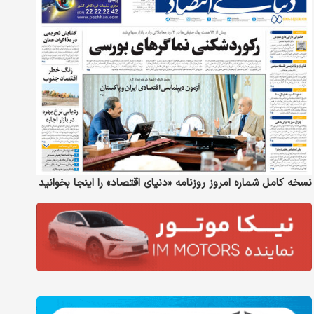
نسخه کامل شماره امروز روزنامه «دنیای‌ اقتصاد» را اینجا بخوانید