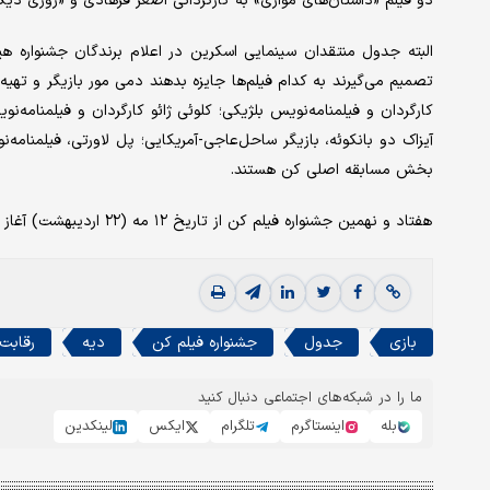
دو فیلم «داستان‌های موازی» به کارگردانی اصغر فرهادی و «روزی دیگر» ساخته جین هر
البته جدول منتقدان سینمایی اسکرین در اعلام برندگان جشنواره 
تصمیم می‌گیرند به کدام فیلم‌ها جایزه بدهند دمی مور بازیگر و تهیه‌کنن
کارگردان و فیلمنامه‌نویس بلژیکی؛ کلوئی ژائو کارگردان و فیلمنامه‌ن
آیزاک دو بانکوئه، بازیگر ساحل‌عاجی-آمریکایی؛ پل لاورتی، فیلمنام
بخش مسابقه اصلی کن هستند.
هفتاد و نهمین جشنواره فیلم کن از تاریخ ۱۲ مه (۲۲ اردیبهشت) آغاز شده و تا ۲۳ مه (دوم خرداد) ادامه خواهد داشت.
بازی
جدول
جشنواره فیلم کن
دیه
رقابت
ما را در شبکه‌های اجتماعی دنبال کنید
بله
اینستاگرم
تلگرام
ایکس
لینکدین