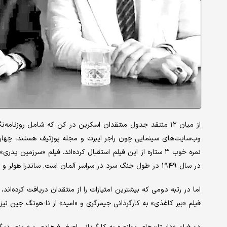
از میان ۱۲ منتقد جدول منتقدان اسکرین در کن که شامل روزنامه‌
نمره خوب ۳ ستاره از این فیلم استقبال کرده‌اند. فیلم «سرزمی
در سال ۱۹۴۹ در طول جنگ سرد در سراسر آلمان است. ساندرا هولر و ‌هانس زیشلر دو نقش اصلی این فیلم را بازی کرده‌اند.
فیلم «ببر کاغذی» به کارگردانی جیمز‌گری و «امید» از نا-هونگ جین نیز هر کدام نمره ۲.۸ ستاره 