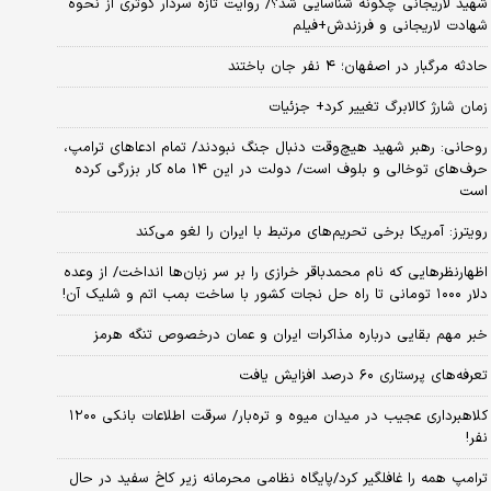
شهید لاریجانی چگونه شناسایی شد؟/ روایت تازه سردار کوثری از نحوه
شهادت لاریجانی و فرزندش+فیلم
حادثه مرگبار در اصفهان؛ ۴ نفر جان باختند
زمان شارژ کالابرگ تغییر کرد+ جزئیات
روحانی: رهبر شهید هیچ‌وقت دنبال جنگ نبودند/ تمام ادعاهای ترامپ،
حرف‌های توخالی و بلوف است/ دولت در این ۱۴ ماه کار بزرگی کرده
است
رویترز: آمریکا برخی تحریم‌های مرتبط با ایران را لغو می‌کند
اظهارنظرهایی که نام محمدباقر خرازی را بر سر زبان‌ها انداخت/ از وعده
دلار ۱۰۰۰ تومانی تا راه حل نجات کشور با ساخت بمب اتم و شلیک آن!
خبر مهم بقایی درباره مذاکرات ایران و عمان درخصوص تنگه هرمز
تعرفه‌های پرستاری ۶۰ درصد افزایش یافت
کلاهبرداری عجیب در میدان میوه و تره‌بار/ سرقت اطلاعات بانکی ۱۲۰۰
نفر!
ترامپ همه را غافلگیر کرد/پایگاه نظامی محرمانه زیر کاخ سفید در حال