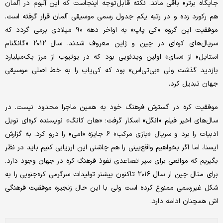
جایگاه برتر» باقی ماند. نکته قابل‌توجه اینجاست که این آلبوم در آلمان
هم رکورد زده و در رتبه یکم جدول رسمی موسیقی آلمان قرار گرفته است.
موفقیت این گروه «کی پاپ» به اواخر دهه ۹۰ میلادی برمی گردد که
سریال‌های کره‌ای در چین و ژاپن معروف شدند. سال ۲۰۱۲ «گانگنام
استایل» از «سای» اولین ویدئویی بود که در یوتیوب از مرز یک‌میلیارد
بازدید گذشت ولی «بی‌تی‌اس» بود که کی‌پاپ را به خط اصلی موسیقی
جهان تبدیل کرد.
موفقیت کره در گسترش فرهنگ خود به همین ماجرا محدود نیست. در
سال‌های اخیر فیلم «انگل» اسکار گرفت؛ «هان کانگ» نویسنده کره‌ای نوبل
ادبیات را برد و سریال «بازی مرکب» ۶ جایزه «امی» را درو کرد. به گزارش
ایسنا، اما اگر بخواهیم واقع‌بینی را هم چاشنی این ارزیابی کنیم باید در نظر
بگیریم که موانعی برای سیر تصاعدی نفوذ فرهنگ کره در جهان وجود دارد.
برای مثال چین از سال ۲۰۱۶ تاکنون بیشتر تولیدات سرگرمی کره‌جنوبی را به
شکل غیررسمی ممنوع کرده است ولی با این حال زنجیره موفقیت فرهنگی
اش همچنان ادامه دارد.