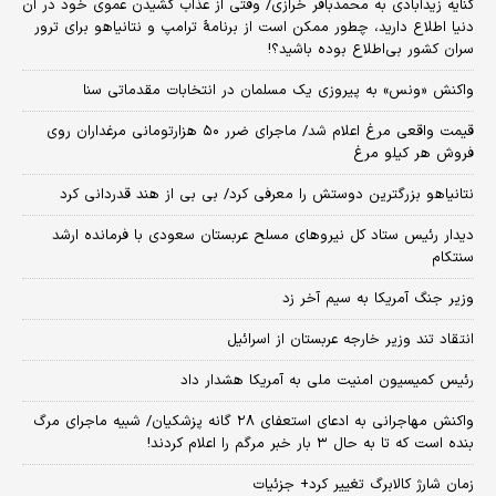
کنایه زیدآبادی به محمدباقر خرازی/ وقتی از عذاب کشیدن عموی خود در آن
دنیا اطلاع دارید، چطور ممکن است از برنامهٔ ترامپ و نتانیاهو برای ترور
سران کشور بی‌اطلاع بوده باشید؟!
واکنش «ونس» به پیروزی یک مسلمان در انتخابات مقدماتی سنا
قیمت واقعی مرغ اعلام شد/ ماجرای ضرر ۵۰ هزارتومانی مرغداران روی
فروش هر کیلو مرغ
نتانیاهو بزرگترین دوستش را معرفی کرد/ بی بی از هند قدردانی کرد
دیدار رئیس ستاد کل نیروهای مسلح عربستان سعودی با فرمانده ارشد
سنتکام
وزیر جنگ آمریکا به سیم آخر زد
انتقاد تند وزیر خارجه عربستان از اسرائیل
رئیس کمیسیون امنیت ملی به آمریکا هشدار داد
واکنش مهاجرانی به ادعای استعفای ۲۸ گانه پزشکیان/ شبیه ماجرای مرگ
بنده است که تا به حال ۳ بار خبر مرگم را اعلام کردند!
زمان شارژ کالابرگ تغییر کرد+ جزئیات