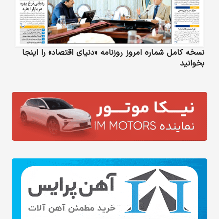
نسخه کامل شماره امروز روزنامه «دنیای‌ اقتصاد» را اینجا
بخوانید