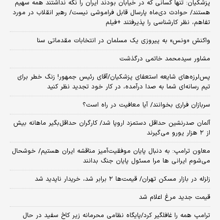
پزشکیان: تنها کسانی که در خیابان بودند ایران را نگه نداشتند همه سهیم
هستند/ حوادث دی‌ماه پارسال قابل فراموشی نیست/ رهبر انقلاب در مورد
تفاهم، نظر کارشناسی را پذیرفتند +فیلم
واکنش «ونس» به پیروزی یک مسلمان در انتخابات مقدماتی سنا
مشاور سیدمحمد خاتمی درگذشت
پس‌لرزه‌های شایعه استعفای پزشکیان/آقای رئیس جمهور! زنگ خطر برای
تیم رسانه‌ای شما به صدا درآمده، در کار خود تجدید نظر کنید
سربازان فراری بخوانند/ آیا معافیت در راه است؟
آلمان صدرنشین حداقل دستمزد اروپا شد/ کارگران حداقل‌بگیر ماهانه بیش
از ۲ هزار یورو می‌گیرند
معاون ترامپ: به دنبال پایان موفقیت‌آمیز مناقشه ایران هستیم/ خوشحال
می‌شوم ایرانی ها مرا مسئول پایان جنگ بدانند
زلزله در بازار مسکن تهران/ قیمت‌ها ۲ برابر شد، خریدار ناپدید شد
قیمت جدید مرغ اعلام شد
ترامپ همه را غافلگیر کرد/پایگاه نظامی محرمانه زیر کاخ سفید در حال