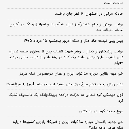
ساخت است
حادثه مرگبار در اصفهان؛ ۴ نفر جان باختند
روایت رویترز از پیام هشدارآمیز ایران به آمریکا و اسرائیل/جنگ در آخرین
لحظه متوقف شد
پیش‌بینی قیمت طلا، دلار و سکه امروز پنجشنبه ۱۵ مرداد ۱۴۰۵
روایت پزشکیان از دیدار با رهبر شهید انقلاب پس از بمباران جلسه شورای
عالی امنیت ملی؛ ایشان مانند یک کوه در پشتیبانی از دولت حامی بودند
+فیلم
خبر مهم بقایی درباره مذاکرات ایران و عمان درخصوص تنگه هرمز
کدام روش پخت تخم مرغ برای بدن مفید است؟/ خام، آب‌پز یا سرخ‌شده؟
غول موشکی کره شمالی به حرکت درآمد/ پیونگ‌یانگ یک بالستیک شلیک
کرد
موج جدید گرما در راه کشور
خبر جدید پاکستان درباره مذاکرات ایران و آمریکا/ رایزنی کشورها درباره
تنگه هرمز ادامه دارد؟