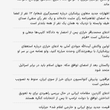
ماند
اظهارات جدید معاون پزشکیان درباره تصمیم‌گیری شعام/ ۱۲ نفر از اعضا
به امضای تفاهم‌نامه رأی مثبت داده‌اند و یک نفر رأی منفی/ صدای
طیف وابسته یا نزدیک به همان یک نفر از همه بلندتر است
ادعای محمدباقر خرازی پس از احضار به دادگاه؛ کلیپ‌ها جعلی و
ساختگی است +فیلم
اولین واکنش آیت‌الله جوادی آملی به ادعای خرازی درباره استعفای
پزشکیان/ با برهم‌زنندگان وحدت مبارزه کنید، ولو عمامه من بر سر او
باشد!
پاکستان بعد از امضای توافق مکه: جهان اسلام باید در برابر اسرائیل
متحد شود
عراقچی: پذیرش کنوانسیون دریای خرز از سوی ایران، منوط به تصویب
مجلس است
ادعای گاردین: مقامات ایرانی در حال بررسی راهبردی برای به تعویق
انداختن توافق با دولت ترامپ تا پس از انتخابات کنگره هستند
قیمت جدید برنج ایرانی و خارجی اعلام شد+ جزئیات