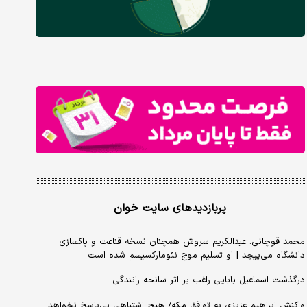
پربازدیدهای سایت خوان
محمد قوچانی: عبدالکریم سروش همچنان نسخه قناعت و پاکسازی
دانشگاه می‌پیچد | او تسلیم موج نئومارکسیسم شده است
درگذشت اسماعیل بابایی راغب بر اثر سانحه رانندگی
واکنش ابراهیم عزیزی به توافق مکه/ هیچ اشتباهی بی‌پاسخ نخواهد