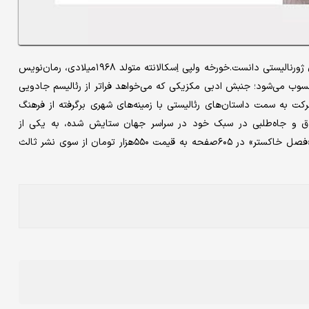
این رمان را می‌توان ترکیبی از ژانر پلیسی، تحقیقات علمی، و افشاگری ژورنالیستی دانست.خورخه ولپی اِسکالانته متولد ۱۹۶۸میلادی، رمان‌نویس
حسوب می‌شود؛ جنبش ادبی مکزیکی که می‌خواهد فراتر از رئالیسم جادویی
کت به سمت داستان‌های رئالیستی با زمینه‌های شهری برگرفته از فرهنگ
لاق و جاه‌طلبی در سبک خود در سراسر جهان ستایش شده، به یکی از
پیشگامان برجسته ادبیات جهان قرن بیست‌و‌یکم تبدیل شده است. «فصل خاکستر» در ۶۰۵صفحه به قیمت ۵۵۰هزار تومان از سوی نشر ثالث