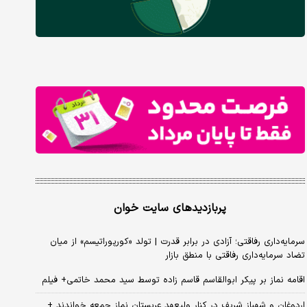
پربازدیدهای سایت خوان
سرمایه‌داری رفاقتی؛ آزادی در برابر قدرت | تولد «کورپوراتیسم» از میان
تضاد سرمایه‌داری رفاقتی با منطق بازار
اقامه نماز بر پیکر ابوالقاسم قاسم زاده توسط سید محمد خاتمی+ فیلم
اردوغان و شهباز شریف در کنار ولیعهد عربستان نماز جمعه خواندند +