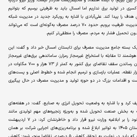
ز بین ببریم، با آینده اقتصاد و محیط‌زیست سازگار نیست. وزیر نیرو درباره
 در تولید برق نداریم اما امسال باید به ظرفیتی برسیم که بتوانیم
دف را پیدا کند. علی‌آبادی با اشاره به رویکرد جدید در مدیریت شبکه
برق افزود: به‌جای قطع برق، باید به سمت محدودسازی هوشمند و مدیریت ظرفیت برویم. حدود ۷۰ درصد مصرف به‌گونه‌ای است که می‌تواند
دون تحمیل فشار به مردم، مصرف را منطقی‌تر کنیم.
ک بسته جامع مدیریت مصرف برای تابستان امسال خبر داد و گفت: این
مند تا مقابله با استخراج غیرمجاز رمزارز، ساماندهی برق‌های غیرمجاز
و پایش سخت‌گیرانه مصارف کشاورزی را دربرمی‌گیرد و هدف نهایی آن رساندن سقف تقاضای برق کشور به کمتر از ۷۳ هزار و ۷۰۰ مگاوات در
‌روز است. با وجود خسارت‌های واردشده به شبکه در بیش از ۲ هزار نقطه، عملیات بازسازی و ترمیم انجام شده و خطوط اصلی و پست‌های
ست و اقدامات بزرگ در دو حوزه تولید و مدیریت مصرف در حال پیگیری
صیف کرد و با اشاره به وضعیت تحویل انرژی به صنایع، گفت: در هفته‌های
به بخش صنعت تحویل شده و به‌ویژه زنجیره‌های مهم تولیدی مانند
پتروشیمی‌ها در اولویت تامین قرار گرفته‌اند. اله‌داد محور سخنان خود را بر ابلاغیه وزارت نیرو قرار داد و خاطرنشان کرد: در ۷ اردیبهشت
ابلاغیه‌ای با هدف‌گذاری کاهش میزان تقاضا در ساعات اوج بار تابستان ۱۴۰۵ به توانیر ابلاغ شده و برنامه‌ریزی‌های اجرایی شرکت بر همان
اساس پیش می‌رود. موضوع دستور کار توانیر مجموعه اقداماتی است که باید در نهایت به تحقق کاهش ۵ درصدی تقاضا منجر شود؛ کاهش