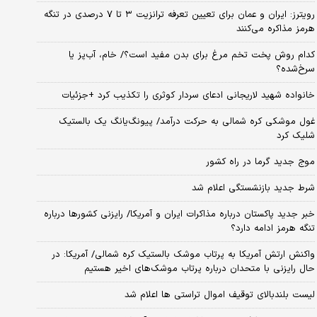
رویترز: ایران و عمان برای تعیین تعرفه ترانزیت ۳ تا ۷ درصدی در تنگه
هرمز مذاکره می‌کنند
کدام روش پخت تخم مرغ برای بدن مفید است؟/ خام، آب‌پز یا
سرخ‌شده؟
خانواده شهید لاریجانی ادعای سردار کوثری را تکذیب کرد +جزئیات
غول موشکی کره شمالی به حرکت درآمد/ پیونگ‌یانگ یک بالستیک
شلیک کرد
موج جدید گرما در راه کشور
شرط جدید بازنشستگی اعلام شد
خبر جدید پاکستان درباره مذاکرات ایران و آمریکا/ رایزنی کشورها درباره
تنگه هرمز ادامه دارد؟
واکنش ارتش آمریکا به پرتاب موشک بالستیک کره شمالی/ آمریکا: در
حال رایزنی با متحدان درباره پرتاب موشک‌های اخیر هستیم
لیست بلندبالای توقیف اموال تراستی ها اعلام شد