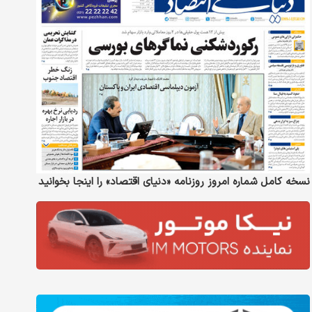
نسخه کامل شماره امروز روزنامه «دنیای‌ اقتصاد» را اینجا بخوانید