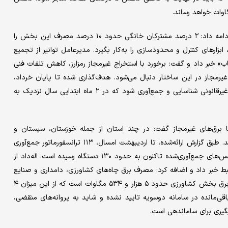
اله‌داد با بیان اینکه الگوی مصرف در بخش خانگی نامتوازن است، ادامه داد: ۲ درصد مشترکان خانگی حدود ۱۰ درصد مصرف این بخش را
زارهای کنترل و محدودسازی را به‌کار بگیرد. مدیرعامل توانیر از تجمیع
اب» خبر داد و گفت: برخورد با استخراج غیرمجاز رمزارز، کاهش تلفات فنی
مجاز در این ساختار دنبال می‌شود. هدف‌گذاری شده تا پایان خرداد،
۱۸۰۰ مگاوات از مصارف مرتبط با برق‌های غیرمجاز و مراکز استخراج غیرقانونی شناسایی و جمع‌آوری شود که در ۲ ماه ابتدایی سال نزدیک به
 با برق‌های غیرمجاز گفت: در چند استان از جمله خوزستان، سیستان و
بلوچستان، لرستان و اهواز ترانسفورماتورهای غیرمجاز جمع‌آوری شده‌اند. طبق گزارش ارائه‌شده، تا اردیبهشت امسال، ۱۱۳ ترانسفورماتور جمع‌آوری
شده که معادل ۱۲.۵ مگاوات بار از شبکه حذف کرده است؛ تعداد ترانس‌های جمع‌آوری‌شده تاکنون به حدود ۱۳۰ دستگاه رسیده است. اله‌داد از
ط خبر داد و اضافه کرد: مصرف برق چاه‌های کشاورزی، دامداری و صنایع
وابسته به‌صورت مشترک پایش می‌شود. به گفته وی مجموع مصرف برق بخش کشاورزی حدود ۵ هزار و ۵۳۴ مگاوات است که از این میزان ۴
ی پروانه مجاز است. اما یک هزار و ۴۳۴ مگاوات باقی‌مانده در سامانه دوسویه تایید نشده و شاید به پروانه‌های منقضی،
گیری برای ساماندهی است.