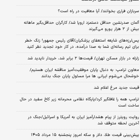
سربازان فراری بخوانند/ آیا معافیت در راه است؟
آلمان صدرنشین حداقل دستمزد اروپا شد/ کارگران حداقل‌بگیر ماهانه
بیش از ۲ هزار یورو می‌گیرند
پس‌لرزه‌های شایعه استعفای پزشکیان/آقای رئیس جمهور! زنگ خطر
برای تیم رسانه‌ای شما به صدا درآمده، در کار خود تجدید نظر کنید
زلزله در بازار مسکن تهران/ قیمت‌ها ۲ برابر شد، خریدار ناپدید شد
معاون ترامپ: به دنبال پایان موفقیت‌آمیز مناقشه ایران هستیم/
خوشحال می‌شوم ایرانی ها مرا مسئول پایان جنگ بدانند
قیمت جدید مرغ اعلام شد
ترامپ همه را غافلگیر کرد/پایگاه نظامی محرمانه زیر کاخ سفید در حال
ساخت است
روایت رویترز از پیام هشدارآمیز ایران به آمریکا و اسرائیل/جنگ در
آخرین لحظه متوقف شد
پیش‌بینی قیمت طلا، دلار و سکه امروز پنجشنبه ۱۵ مرداد ۱۴۰۵