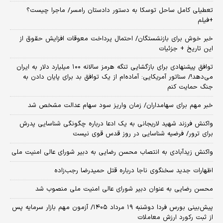
تعطیلی کامل ساحل توسکا به دستور دادستان رامسر/ ماجرا چیست؟
+فیلم
خبر خوش برای بازنشستگان/ احتمال پرداخت معوقات افزایش حقوق از
این تاریخ + جزئیات
توافق پیشنهادی برای بازگشایی تنگه هرمز سالانه ۱۰۰ میلیارد دلار به ایران
می‌دهد!/ سناتور آمریکایی: آماده‌ام از یک توافق بد برای پایان دادن به
جنگ حمایت کنم
خبر مهم برای سهامداران/ زمان واریز سود سهام عدالت مشخص شد
واکنش فرزند شهید لاریجانی به یک ادعا درباره چگونگی شناسایی پدرش
برای ترور/ فرضیه شناسایی در روز قدس قوی نیست
واکنش زیدآبادی به انتصاب محسن رضایی به دبیر شورای عالی امنیت ملی
اظهارات جدید سخنگوی ناجا درباره قتل حمیدرضا رجب‌زاده
محسن رضایی به عنوان دبیر شورای عالی امنیت ملی منصوب شد
​پیش‌بینی بورس فردا دوشنبه ۱۹ مرداد ۱۴۰۵/ آزمون مهم بازار سرمایه پس
از ثبت رکورد ارزش معاملات