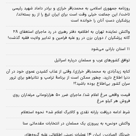
روزنامه جمهوری اسلامی به محمدباقر خرازی و برادر داماد شهید رئیسی
تاخت/ این جماعت خیلی وقت است برای ایران تیغ را از رو بسته‌اند/
پزشکیان دستِ آنان را خوانده است
واکنش نماینده تهران به اطلاعیه دفتر رهبری در رد ماجرای استعفای ۲۸
گانه پزشکیان / دوران بزن در رو علیه فرامین و تدابیر ولایت فقیه گذشت!
۱۱ استان بارانی می‌شود
توافق کشورهای عرب و مسلمان درباره اسرائیل
کنایه زیدآبادی به محمدباقر خرازی/ وقتی از عذاب کشیدن عموی خود در آن
دنیا اطلاع دارید، چطور ممکن است از برنامهٔ ترامپ و نتانیاهو برای ترور
سران کشور بی‌اطلاع بوده باشید؟!
قیمت واقعی مرغ اعلام شد/ ماجرای ضرر ۵۰ هزارتومانی مرغداران روی
فروش هر کیلو مرغ
شرط ادامه دریافت یارانه نقدی و کالابرگ اعلام شد+ نحوه استعلام
واکنش «ونس» به پیروزی یک مسلمان در انتخابات مقدماتی سنا
خبرنگار المیادین: ایران ۱۴ عملیات زمینی اطلاعاتی علیه گروه‌های