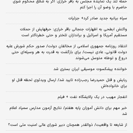
حمله تند یک نماینده مجلس به باقر خرازی: اگر به شلاق محکوم شوی
حاضرم با وضو آن را اجرا کنم
سپاه بیانیه جدید صادر کرد+ جزئیات
واکنش ابطحی به اظهارات جنجالی باقر خرازی؛ حرفهایش از حملات
مستقیم آمریکا و اسرائیل و براندازان تلختر و حتی خطرناکتر است
انتقاد روزنامه جمهوری اسلامی از مخالفان دولت/ صدور حکم شورش علیه
دولت قانونی، عادی نیست/ برای بازگشت به قدرت به هر وسیله‌ای حتی
دروغ و توطئه متوسل می‌شوند
خواننده پیشکسوت موسیقی ایران بستری شد
ربایش و قتل حمیدرضا رجب‌زاده تایید شد/ ارسال ویدئوی لحظه قتل او
برای خانواده‌اش
انفجار مهیب در یک پالایشگاه نفت + فیلم
خبر مهم برای دانش آموزان پایه هفتم/ نتایج آزمون مدارس سمپاد اعلام
شد
از شایعه تا واقعیت/ ذوالقدر همچنان دبیر شورای ‌عالی امنیت ملی است؟