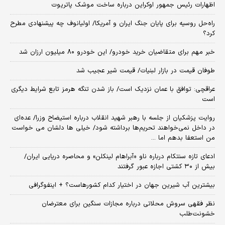
اظهارات رئیس جمهور اوکراین درباره ساخت موشک پاتریوت
راه‌حل روسیه برای پایان جنگ ایران و آمریکا/ اولیانوف چه پیشنهادی مطرح
کرد؟
خبر مهم برای متقاضیان خرید خودرو/ این خودرو ۸۰ میلیون ارزان شد
طوفان قیمت در بازار لبنیات/ قیمت شیر عجیب شد
عراقچی: توافق با عمان نزدیک است/ باز شدن تنگه هرمز تابع شرایط دیگری
است
روایت پزشکیان از جلسه با رهبر شهید انقلاب درباره استیضاح وزرا/ عده‌ای
در داخل نمی‌خواهند تحریم‌ها برداشته شود/ خیلی ها دلشان می خواست
من استعفا بدهم اما ...
ادعای تازه سنتکام درباره ناو «آبراهام لینکلن» و محاصره دریایی ایران/
بیش از ۳۰ کشتی اجازه عبور گرفتند
بیشترین آب شیرین جهان در اختیار کدام کشورهاست؟ + اینفوگرافی
نظر فقهی سروش محلاتی درباره مجازات سنگین برای معترضان
خشونت‌طلب