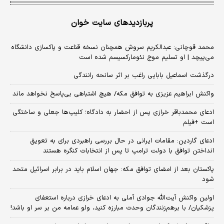
پربازدیدهای سایت خوان
محمد قوچانی: عبدالکریم سروش همچنان نسخه قناعت و پاکسازی دانشگاه
می‌پیچد | او تسلیم موج نئومارکسیسم شده است
درگذشت اسماعیل بابایی راغب بر اثر سانحه رانندگی
واکنش ابراهیم عزیزی به توافق مکه/ هیچ اشتباهی بی‌پاسخ نخواهد ماند
ادعای محمدباقر خرازی پس از احضار به دادگاه؛ کلیپ‌ها جعلی و ساختگی
است +فیلم
ادعای گاردین: مقامات ایرانی در حال بررسی راهبردی برای به تعویق
انداختن توافق با دولت ترامپ تا پس از انتخابات کنگره هستند
پاکستان بعد از امضای توافق مکه: جهان اسلام باید در برابر اسرائیل متحد
شود
اولین واکنش آیت‌الله جوادی آملی به ادعای خرازی درباره استعفای
پزشکیان/ با برهم‌زنندگان وحدت مبارزه کنید، ولو عمامه من بر سر او باشد!