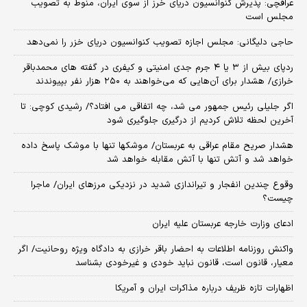
عراقچی: پذیرش کنوانسیون دریای خرز از سوی ایران، منوط به تصویب
مجلس است
حاجی دلیگانی: مجلس اجازه تصویب کنوانسیون دریای خزر را نمی‌دهد
ردپای بیش از ۳ یا ۴ جرم جدی امنیتی و کیفری در گفته های محمدباقر
خرازی/ هشدار برای آن‌هایی که می‌خواهند به ۲۵۰ هزار نفر بپیوندند
اگر جلیلی رئیس جمهور می شد، چه اتفاقی می افتاد؟/ رشیدی کوچی: تا
آخرین لحظه تلاش کردیم از درگیری جلوگیری شود
هشدار صریح مقام عراقی به عربستان/ موشکها تنها با موشک پاسخ داده
خواهد شد و آتش تنها با آتش مقابله خواهد شد
وقوع چندین انفجار و تیراندازی شدید در نزدیکی مرز‌های ایران/ ماجرا
چیست؟
ادعای وزارت خارجه عربستان علیه ایران
واکنش روزنامه اطلاعات به احضار باقر خرازی به دادگاه ویژه روحانیت/ اگر
معیار، قانون است، قانون نباید خودی و غیرخودی بشناسد
اظهارات تازه ظریف درباره مذاکرات ایران و آمریکا