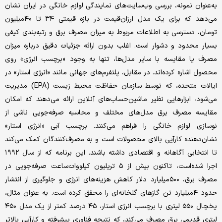
به‌عنوان نمونه، بررسی وب‌سایت‌های نمایندگی لوازم خانگی در ایران نشان
می‌دهد که برای یک مدل ارزان‌قیمت در بازه قیمتی ۳۴ تا ۴۰‌میلیون
تومان، دسترسی به اطلاعات مربوط به میزان مصرف برق و رتبه‌بندی کیفی
بسیار محدود و دشوار است. اغلب بدون ارائه جزئیات دقیق درباره میزان
مصرف یا مقایسه با سایر مدل‌ها، ‌تنها به وجود «برچسب انرژی» روی
محصول اشاره کرده‌اند. در مقابل، پلتفرم‌های جهانی مانند «انرژی استار» در
ایالات متحده، که توسط سازمان حفاظت محیط زیست (EPA) مدیریت
می‌شود، ابزارهایی نظیر ماشین‌حساب‌های آنلاین ارائه می‌دهند که امکان
مقایسه مصرف برق مدل‌های مختلف و محاسبه صرفه‌جویی ناشی از
نوسازی لوازم خانگی را فراهم می‌کنند. برچسب آبی «انرژی استار»
نشان‌دهنده کارآیی بالای محصولات است و به مصرف‌کنندگان کمک می‌کند
تا انتخابی آگاهانه و اقتصادی داشته باشند. این برنامه که از سال ۱۹۹۲
اجرا شده‌است، تاکنون بیش از ۵ تریلیون کیلووات‌ساعت صرفه‌جویی در
مصرف برق، ۵۰۰‌میلیارد دلار کاهش هزینه‌های انرژی و جلوگیری از انتشار
حدود ۴‌میلیارد تن گازهای گلخانه‌ای را محقق کرده است. به عنوان مثال،
یخچال ۵۵۰ لیتری با برچسب انرژی استار، ۴۵ درصد کمتر از یک مدل ۴۵۰
لیتری قدیمی برق مصرف می‌کند، که نتیجه فناوری پیشرفته و کارآیی بالاتر