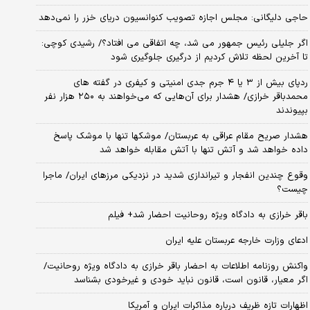
حاجی دلیگانی: مجلس اجازه تصویب کنوانسیون دریای خزر را نمی‌دهد
اگر جلیلی رئیس جمهور می شد، چه اتفاقی می افتاد؟/ رشیدی کوچی:
تا آخرین لحظه تلاش کردیم از درگیری جلوگیری شود
ردپای بیش از ۳ یا ۴ جرم جدی امنیتی و کیفری در گفته های
محمدباقر خرازی/ هشدار برای آن‌هایی که می‌خواهند به ۲۵۰ هزار نفر
بپیوندند
هشدار صریح مقام عراقی به عربستان/ موشکها تنها با موشک پاسخ
داده خواهد شد و آتش تنها با آتش مقابله خواهد شد
وقوع چندین انفجار و تیراندازی شدید در نزدیکی مرز‌های ایران/ ماجرا
چیست؟
باقر خرازی به دادگاه ویژه روحانیت احضار شد+ فیلم
ادعای وزارت خارجه عربستان علیه ایران
واکنش روزنامه اطلاعات به احضار باقر خرازی به دادگاه ویژه روحانیت/
اگر معیار، قانون است، قانون نباید خودی و غیرخودی بشناسد
اظهارات تازه ظریف درباره مذاکرات ایران و آمریکا