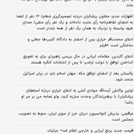
ماند
اظهارات جدید معاون پزشکیان درباره تصمیم‌گیری شعام/ ۱۲ نفر از اعضا
به امضای تفاهم‌نامه رأی مثبت داده‌اند و یک نفر رأی منفی/ صدای
طیف وابسته یا نزدیک به همان یک نفر از همه بلندتر است
ادعای محمدباقر خرازی پس از احضار به دادگاه؛ کلیپ‌ها جعلی و
ساختگی است +فیلم
ادعای گاردین: مقامات ایرانی در حال بررسی راهبردی برای به تعویق
انداختن توافق با دولت ترامپ تا پس از انتخابات کنگره هستند
پاکستان بعد از امضای توافق مکه: جهان اسلام باید در برابر اسرائیل
متحد شود
اولین واکنش آیت‌الله جوادی آملی به ادعای خرازی درباره استعفای
پزشکیان/ با برهم‌زنندگان وحدت مبارزه کنید، ولو عمامه من بر سر او
باشد!
عراقچی: پذیرش کنوانسیون دریای خرز از سوی ایران، منوط به تصویب
مجلس است
قیمت جدید برنج ایرانی و خارجی اعلام شد+ جزئیات