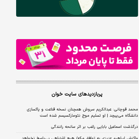
پربازدیدهای سایت خوان
محمد قوچانی: عبدالکریم سروش همچنان نسخه قناعت و پاکسازی
دانشگاه می‌پیچد | او تسلیم موج نئومارکسیسم شده است
درگذشت اسماعیل بابایی راغب بر اثر سانحه رانندگی
واکنش ابراهیم عزیزی به توافق مکه/ هیچ اشتباهی بی‌پاسخ نخواهد