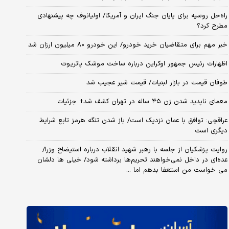
راه‌حل روسیه برای پایان جنگ ایران و آمریکا/ اولیانوف چه پیشنهادی
مطرح کرد؟
خبر مهم برای متقاضیان خرید خودرو/ این خودرو ۸۰ میلیون ارزان شد
اظهارات رئیس جمهور اوکراین درباره ساخت موشک پاتریوت
طوفان قیمت در بازار لبنیات/ قیمت شیر عجیب شد
معمای ناپدید شدن زن ۴۵ ساله در تهران کشف شد+ جزئیات
عراقچی: توافق با عمان نزدیک است/ باز شدن تنگه هرمز تابع شرایط
دیگری است
روایت پزشکیان از جلسه با رهبر شهید انقلاب درباره استیضاح وزرا/
عده‌ای در داخل نمی‌خواهند تحریم‌ها برداشته شود/ خیلی ها دلشان
می خواست من استعفا بدهم اما ...