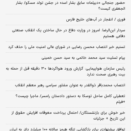
حضور جنجالی «دیپلمات سابق بشار اسد» در جشن تولد مسکو/ بشار
الجعفری کیست؟
فوری / انفجار در آب‌های خلیج فارس
سردار ابن‌الرضا: امروز در وزارت دفاع در حال ساختن یک انقلاب صنعتی
دفاعی هستیم
تسنیم خبر انتصاب محسن رضایی در شورای عالی امنیت ملی را حذف کرد
پیام تسلیت سید محمد خاتمی به سید حسن خمینی
رئیس سازمان هواپیمایی: گزارش ورود هواگردها ٣٠ دقیقه قبل از حمله به
بیت رهبری صحت ندارد
انتصاب محمدباقر ذوالقدر به عنوان مشاور سیاسی رهبر معظم انقلاب
تعطیلی کامل ساحل توسکا به دستور دادستان رامسر/ ماجرا چیست؟
+فیلم
خبر خوش برای بازنشستگان/ احتمال پرداخت معوقات افزایش حقوق از
این تاریخ + جزئیات
توافق پیشنهادی برای بازگشایی تنگه هرمز سالانه ۱۰۰ میلیارد دلار به ایران