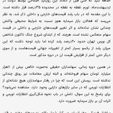
اضافه کنید که حتی قبل از اتخاذ این رویکرد اصلاحی توسط دولت در
اردیبهشت‌‌ماه، تورم نقطه به نقطه در محدوده ۳۵درصد قرار داشته است.
با این مقدمه که در باب رشد قیمت‌‌های خارجی و داخلی ذکر شد، به نظر
می‌‌رسد که فعالان بازار سرمایه هنوز نسبت به شرایط محیطی واکنش
چندانی نشان نداده‌‌اند و اثر تغییر قیمت‌‌های خارجی و داخلی در قیمت
سهام منعکس نشده است. هرچند که از ابتدای شروع جنگ تاکنون شاخص
کل بورس تهران حدود ۲۰درصد رشد کرده اما باید توجه داشت که این
میزان رشد از یکسو بسیار کمتر از تغییرات جهانی قیمت‌‌هاست و از سوی
دیگر حتی کمتر از افزایش قیمت ارز در دوره مذکور است.
در همین دوره زمانی، سهامداران حقیقی به‌صورت خالص بیش از ۱۱هزار
میلیارد تومان سهام فروخته‌‌اند و البته ارزش معاملات نیز رونق چندانی
نداشته است. پرسش این است که چرا در رفتار سهامداران هیچ نشانه‌‌ای از
انتظارات تورمی که در سایر بازارهای دارایی وجود دارد، مشاهده نمی‌‌شود؟
برای پاسخ به این سوال، تاملی در باب نحوه شکل‌‌گیری انتظارات تورمی و
اثرات آن بر بازار سرمایه ضرورت دارد.
ساختار فیزیکی مغز انسان در کنار شمار بالای نورون‌‌های مغزی و قشر