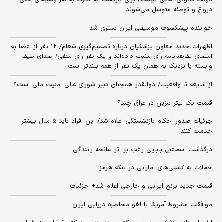
دولت قانونی، عادی نیست/ برای بازگشت به قدرت به هر وسیله‌ای حتی
دروغ و توطئه متوسل می‌شوند
خواننده پیشکسوت موسیقی ایران بستری شد
اظهارات جدید معاون پزشکیان درباره تصمیم‌گیری شعام/ ۱۲ نفر از اعضا به
امضای تفاهم‌نامه رأی مثبت داده‌اند و یک نفر رأی منفی/ صدای طیف
وابسته یا نزدیک به همان یک نفر از همه بلندتر است
از شایعه تا واقعیت/ ذوالقدر همچنان دبیر شورای ‌عالی امنیت ملی است؟
قیمت یک لیتر بنزین در عراق چند؟
جزئیات صدور احکام بازنشستگی اعلام شد/ این افراد باید ۵ سال بیشتر
خدمت کنند
درگذشت اسماعیل بابایی راغب بر اثر سانحه رانندگی
حملات به کشتی‌های اماراتی در تنگه هرمز
قیمت جدید برنج ایرانی و خارجی اعلام شد+ جزئیات
موافقت مشروط آمریکا با لغو محاصره دریایی ایران