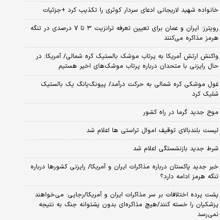
خانواده شهید لاریجانی ادعای سردار کوثری را تکذیب کرد +جزئیات
رویترز: ایران و عمان برای تعیین تعرفه ترانزیت ۳ تا ۷ درصدی در تنگه
هرمز مذاکره می‌کنند
واکنش ارتش آمریکا به پرتاب موشک بالستیک کره شمالی/ آمریکا: در
حال رایزنی با متحدان درباره پرتاب موشک‌های اخیر هستیم
غول موشکی کره شمالی به حرکت درآمد/ پیونگ‌یانگ یک بالستیک
شلیک کرد
موج جدید گرما در راه کشور
لیست بلندبالای توقیف اموال تراستی ها اعلام شد
شرط جدید بازنشستگی اعلام شد
خبر جدید پاکستان درباره مذاکرات ایران و آمریکا/ رایزنی کشورها درباره
تنگه هرمز ادامه دارد؟
پشت پرده اختلافات بر سر مذاکرات ایران و آمریکا/رجایی: می‌خواهند
پزشکیان را خسته کنند/هیچ مذاکره‌ای بدون پشتوانه جنگ به نتیجه
نمی‌رسد