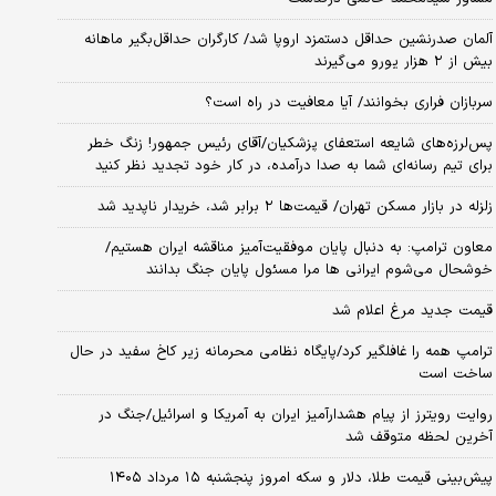
آلمان صدرنشین حداقل دستمزد اروپا شد/ کارگران حداقل‌بگیر ماهانه
بیش از ۲ هزار یورو می‌گیرند
سربازان فراری بخوانند/ آیا معافیت در راه است؟
پس‌لرزه‌های شایعه استعفای پزشکیان/آقای رئیس جمهور! زنگ خطر
برای تیم رسانه‌ای شما به صدا درآمده، در کار خود تجدید نظر کنید
زلزله در بازار مسکن تهران/ قیمت‌ها ۲ برابر شد، خریدار ناپدید شد
معاون ترامپ: به دنبال پایان موفقیت‌آمیز مناقشه ایران هستیم/
خوشحال می‌شوم ایرانی ها مرا مسئول پایان جنگ بدانند
قیمت جدید مرغ اعلام شد
ترامپ همه را غافلگیر کرد/پایگاه نظامی محرمانه زیر کاخ سفید در حال
ساخت است
روایت رویترز از پیام هشدارآمیز ایران به آمریکا و اسرائیل/جنگ در
آخرین لحظه متوقف شد
پیش‌بینی قیمت طلا، دلار و سکه امروز پنجشنبه ۱۵ مرداد ۱۴۰۵