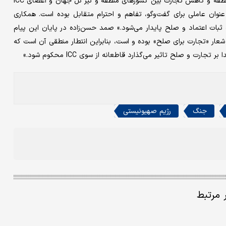
رئیس کمیته ایرانی ICC، جنگ را باعث بی‌‌ثباتی اقتصادی و سیاسی منطقه و کاهش تجارت بین کشورهای منطقه و نیز کل جهان و اعضای ICC
نوان عاملی برای گفت‌وگو، تفاهم و احترام متقابل بوده است. همکاری
بات اعتماد و صلح پایدار می‌شود.» صمد حسن‌‌زاده در پایان این پیام
ه عامل ایجاد ICC در بیش از ۱۰۰ سال قبل، با شعار «تجارت برای صلح» بوده و است، بنابراین انتطار منطقی آن است که
 و صلح تاثیر می‌‌گذارد قاطعانه از سوی ICC محکوم شود.»
جنگ
رژیم صهیونیستی
ر مرتبط