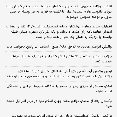
انتقاد روزنامه جمهوری اسلامی از مخالفان دولت/ صدور حکم شورش علیه
دولت قانونی، عادی نیست/ برای بازگشت به قدرت به هر وسیله‌ای حتی
دروغ و توطئه متوسل می‌شوند
اظهارات جدید معاون پزشکیان درباره تصمیم‌گیری شعام/ ۱۲ نفر از اعضا به
امضای تفاهم‌نامه رأی مثبت داده‌اند و یک نفر رأی منفی/ صدای طیف
وابسته یا نزدیک به همان یک نفر از همه بلندتر است
واکنش ابراهیم عزیزی به توافق مکه/ هیچ اشتباهی بی‌پاسخ نخواهد ماند
جزئیات صدور احکام بازنشستگی اعلام شد/ این افراد باید ۵ سال بیشتر
خدمت کنند
اولین واکنش آیت‌الله جوادی آملی به ادعای خرازی درباره استعفای
پزشکیان/ با برهم‌زنندگان وحدت مبارزه کنید، ولو عمامه من بر سر او باشد!
ادعای محمدباقر خرازی پس از احضار به دادگاه؛ کلیپ‌ها جعلی و ساختگی
است +فیلم
پاکستان بعد از امضای توافق مکه: جهان اسلام باید در برابر اسرائیل متحد
شود
عراقچی: پذیرش کنوانسیون دریای خرز از سوی ایران، منوط به تصویب