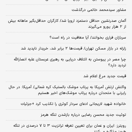
مشاور سیدمحمد خاتمی درگذشت
آلمان صدرنشین حداقل دستمزد اروپا شد/ کارگران حداقل‌بگیر ماهانه بیش
از ۲ هزار یورو می‌گیرند
سربازان فراری بخوانند/ آیا معافیت در راه است؟
زلزله در بازار مسکن تهران/ قیمت‌ها ۲ برابر شد، خریدار ناپدید شد
چرا مصر در پیوستن به ائتلاف دریایی به رهبری عربستان علیه انصارالله
تردید دارد؟
قیمت جدید مرغ اعلام شد
واکنش ارتش آمریکا به پرتاب موشک بالستیک کره شمالی/ آمریکا: در حال
رایزنی با متحدان درباره پرتاب موشک‌های اخیر هستیم
خانواده شهید لاریجانی ادعای سردار کوثری را تکذیب کرد +جزئیات
توئیت جدید محسن رضایی درباره بازشدن تنگه هرمز
رویترز: ایران و عمان برای تعیین تعرفه ترانزیت ۳ تا ۷ درصدی در تنگه
هرمز مذاکره می‌کنند