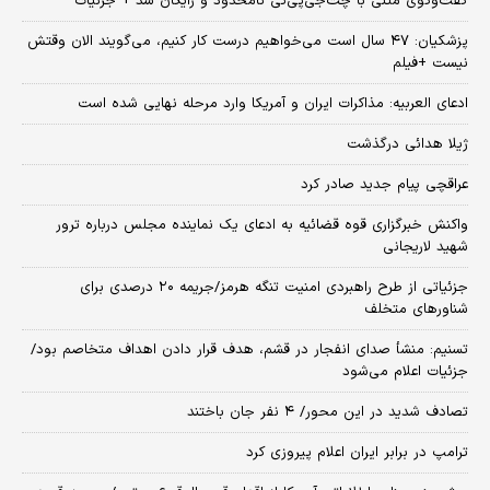
گفت‌وگوی متنی با چت‌جی‌پی‌تی نامحدود و رایگان شد + جزئیات
پزشکیان: ۴۷ سال است می‌خواهیم درست کار کنیم، می‌گویند الان وقتش
نیست +فیلم
ادعای العربیه: مذاکرات ایران و آمریکا وارد مرحله نهایی شده است
ژیلا هدائی درگذشت
عراقچی پیام جدید صادر کرد
واکنش خبرگزاری قوه قضائیه به ادعای یک نماینده مجلس درباره ترور
شهید لاریجانی
جزئیاتی از طرح راهبردی امنیت تنگه هرمز/جریمه ۲۰ درصدی برای
شناورهای متخلف
تسنیم: منشأ صدای انفجار در قشم، هدف قرار دادن اهداف متخاصم بود/
جزئیات اعلام می‌شود
تصادف شدید در این محور/ ۴ نفر جان باختند
ترامپ در برابر ایران اعلام پیروزی کرد