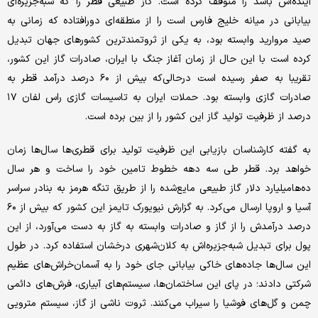
آینده‌اش باشد را متوقف کرده است. گاز طبیعی قطر را که شبه‌جزیره‌ای
بیابانی در میانه خلیج فارس است را از منطقه‌ای دورافتاده که زمانی به
صید مروارید وابسته بود، به یکی از ثروتمندترین کشورهای جهان تبدیل
کرده است با این حال از زمان آغاز جنگ با ایران، صادرات گاز این کشور،
تقریبا به صفر رسیده است درحالی‌که بیش از ۶۰ درصد درآمد قطر به
صادرات گازی وابسته بود. حملات ایران به تاسیسات گازی راس لفان ۱۷
درصد از ظرفیت تولید گاز این کشور را از بین برده است.
به گفته کارشناسان بازیابی این ظرفیت تولید برای قطری‌ها سال‌ها زمان
خواهد برد. قطر طی سه دهه خطوط تامین خود را ساخت و هر سال
ده‌ها‌میلیارد دلار گاز طبیعی مایع‌شده را از طریق تنگه هرمز به بنادر سراسر
آسیا و اروپا ارسال می‌کرد. به گزارش نیویورک تایمز این کشور که بیش از ۶۰
درصد درآمدش را از گاز و صادرات وابسته به گاز به دست می‌آورد، از این
پول برای تبدیل شبه‌جزیره‌اش به کلان‌شهری درخشان استفاده کرد. در طول
این سال‌ها جاده‌های خاکی بیابانی جای خود را به آسمان‌خراش‌های عظیم
شرکتی دادند؛ در پای این ساختمان‌ها، سیستم‌های آبیاری، فرش‌های دائمی
چمن و گل‌های فوشیا را سیراب می‌کنند. ثروت ناشی از گاز، سیستم مترویی