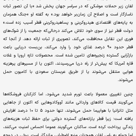
لفان زیر حملات موشکی که در سراسر جهان پخش شد «با آن تصور ثبات
ناسازگار است و اصلاح آن زمان‌بر خواهد بود.» به گفته او «جنگ همزمان
به پایه‌های اقتصادی هیدروکربنی و پسا‌هیدروکربنی قطر آسیب زده است.»
دولت قطر نیز از سوی خود تلاش می‌کند درحالی‌که جمعیت را از شوک‌های
فوری این تقابل محافظت می‌کند، تصویری از ثبات ارائه دهد. از آنجا که
قطر حدود ۹۰ درصد غذای خود را وارد می‌کند، بن‌بست دریایی باعث
بازآرایی گسترده زنجیره‌های تامین شده است. محصولات تازه اروپا و غلات
قاره آمریکا که پیش‌تر از راه دریا می‌رسیدند، اکنون یا از مسیرهای پرهزینه
هوایی منتقل می‌شوند یا از طریق عربستان سعودی با کامیون حمل
می‌شوند.
چنین تغییری معمولا باعث تورم شدید می‌شود، اما کارکنان فروشگاه‌ها
می‌گویند قیمت کالاهای وارداتی مانند آووکادوهایی که اکنون از جاهایی
مثل تانزانیا با هواپیما حمل می‌شوند، تنها حدود ۵ تا ۱۰ درصد افزایش
یافته است؛ زیرا قطر یارانه‌های گسترده دولتی برای حفظ ثبات هزینه‌های
زندگی پرداخت کرده است. ساکنان می‌گویند عموما احساس امنیت می‌کنند،
اما حمله به راس لفان همچنان منبع اضطرابی ماندگار است. برخی در دوحه