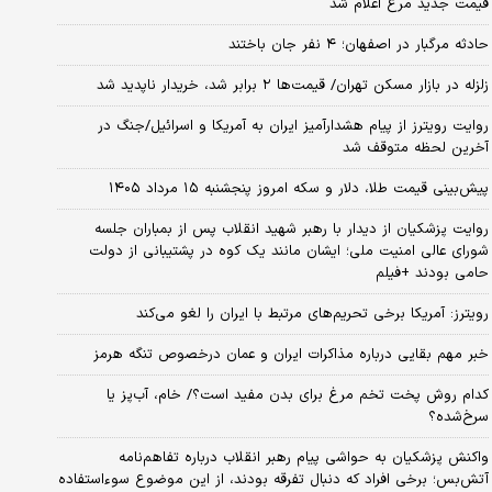
قیمت جدید مرغ اعلام شد
حادثه مرگبار در اصفهان؛ ۴ نفر جان باختند
زلزله در بازار مسکن تهران/ قیمت‌ها ۲ برابر شد، خریدار ناپدید شد
روایت رویترز از پیام هشدارآمیز ایران به آمریکا و اسرائیل/جنگ در
آخرین لحظه متوقف شد
پیش‌بینی قیمت طلا، دلار و سکه امروز پنجشنبه ۱۵ مرداد ۱۴۰۵
روایت پزشکیان از دیدار با رهبر شهید انقلاب پس از بمباران جلسه
شورای عالی امنیت ملی؛ ایشان مانند یک کوه در پشتیبانی از دولت
حامی بودند +فیلم
رویترز: آمریکا برخی تحریم‌های مرتبط با ایران را لغو می‌کند
خبر مهم بقایی درباره مذاکرات ایران و عمان درخصوص تنگه هرمز
کدام روش پخت تخم مرغ برای بدن مفید است؟/ خام، آب‌پز یا
سرخ‌شده؟
واکنش پزشکیان به حواشی پیام رهبر انقلاب درباره تفاهم‌نامه
آتش‌بس؛ برخی افراد که دنبال تفرقه بودند، از این موضوع سوءاستفاده