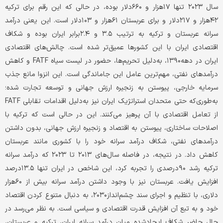
سال ۲۰۲۳ تنها ۱۷هزار و ۶۶۰دلار بوده، در حالی که این رقم برای ترکیه
۴۲هزار و ۲۱۷دلار و برای عربستان ۶۱هزار و ۱۰۳دلار است. این یعنی درآمد
سرانه عربستان و ترکیه به ترتیب ۳.۵ و ۲.۴برابر ایران بوده و شکاف
اقتصادی ایران با این کشورها عمیق‌تر شده است. چالش‌های اقتصادی
ایران در دهه۱۳۹۰، به‌دلیل تحریم‌ها، حضور در لیست سیاه FATF و کاهش
درآمدهای نفتی، مهم‌ترین عامل این جاماندگی است. این انزوا مانع جذب
سرمایه خارجی، پیوستن به زنجیره ارزش جهانی و توسعه تجارت شده؛
به‌طوری‌که حتی متحدان استراتژیک ایران نیز به‌دلیل اقدامات تقابلی FATF
از تعامل اقتصادی با آن پرهیز می‌کنند. این در حالی است که ترکیه با
اصلاحات ساختاری، پیوستن به اقتصاد و زنجیره ارزش جهانی، بدون داشتن
درآمد‌های نفتی، شکاف درآمد سرانه خود را با کشوری مانند عربستان
کاهش داد. در نتیجه، در فاصله سال‌های ۲۰۱۳ تا ۲۰۲۳ که درآمد سرانه
ترکیه رشد ۹۰درصدی را تجربه کرد، این شاخص در ایران تنها ۱۳.۵درصد
افزایش یافت. عربستان نیز با وجود داشتن درآمد سرانه بیش از ۶۰هزار
دلاری، با تنظیم و اجرای سند چشم‌انداز۲۰۳۰، به دنبال متنوع کردن اقتصاد
خود و به تبع آن افزایش قدرت اقتصادی و سیاسی است. به نظر می‌رسد در
حال حاضر شکاف ایجادشده میان درآمد سرانه ایران، ترکیه و عربستان،