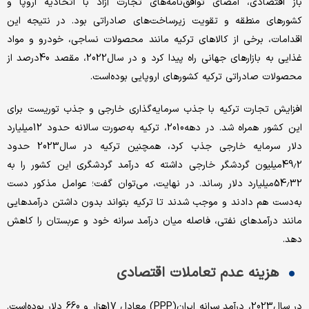
باز اقتصادی، امضای توافق‌نامه‌های تجارت آزاد با اتحادیه اروپا و
کشورهای منطقه و تقویت زیرساخت‌های صادراتی بود. در نتیجه این
اقدامات، برخی از کالاهای ترکیه مانند محصولات نساجی، خودرو و مواد
غذایی به بازارهای جهانی راه پیدا کرد و در سال‌2022، مقصد 40‌درصد از
محصولات صادراتی ترکیه کشورهای اروپایی بوده‌است.
افزایش تجارت ترکیه با جذب سرمایه‌گذاری خارجی و جذب توریست برای
این کشور همراه شد. در دهه‌2010، ترکیه به‌صورت سالانه حدود 12‌میلیارد
دلار سرمایه خارجی جذب کرد، همچنین ترکیه در سال‌2023 حدود
49.2‌میلیون گردشگر خارجی داشته که درآمد گردشگری این کشور را به
54.32‌میلیارد دلار رساند. در نهایت، می‌توان گفت؛ عوامل مذکور دست
به‌دست هم دادند و موجب شدند تا ترکیه بتواند بدون داشتن درآمدهایی
مانند درآمدهای نفتی، فاصله میان درآمد سرانه خود و عربستان را کاهش
دهد.
هزینه عدم تعاملات اقتصادی
در سال‌2023، درآمد سرانه ایران(PPP) معادل 17‌هزار و 660 دلار بوده‌است.