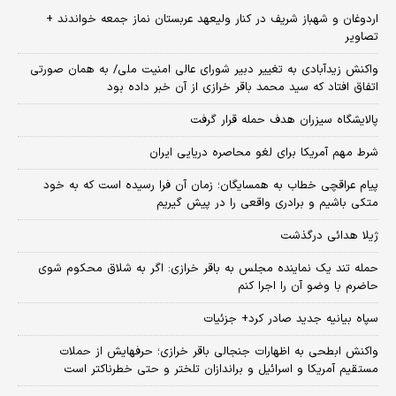
اردوغان و شهباز شریف در کنار ولیعهد عربستان نماز جمعه خواندند +
تصاویر
واکنش زیدآبادی به تغییر دبیر شورای عالی امنیت ملی/ به همان صورتی
اتفاق افتاد که سید محمد باقر خرازی از آن خبر داده بود
پالایشگاه سیزران هدف حمله قرار گرفت
شرط مهم آمریکا برای لغو محاصره دریایی ایران
پیام عراقچی خطاب به همسایگان؛ زمان آن فرا رسیده است که به خود
متکی باشیم و برادری واقعی را در پیش گیریم
ژیلا هدائی درگذشت
حمله تند یک نماینده مجلس به باقر خرازی: اگر به شلاق محکوم شوی
حاضرم با وضو آن را اجرا کنم
سپاه بیانیه جدید صادر کرد+ جزئیات
واکنش ابطحی به اظهارات جنجالی باقر خرازی؛ حرفهایش از حملات
مستقیم آمریکا و اسرائیل و براندازان تلختر و حتی خطرناکتر است