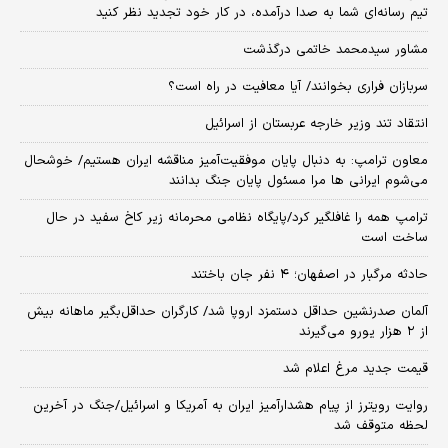
تیم رسانه‌ای شما به صدا درآمده، در کار خود تجدید نظر کنید
مشاور سیدمحمد خاتمی درگذشت
سربازان فراری بخوانند/ آیا معافیت در راه است؟
انتقاد تند وزیر خارجه عربستان از اسرائیل
معاون ترامپ: به دنبال پایان موفقیت‌آمیز مناقشه ایران هستیم/ خوشحال
می‌شوم ایرانی ها مرا مسئول پایان جنگ بدانند
ترامپ همه را غافلگیر کرد/پایگاه نظامی محرمانه زیر کاخ سفید در حال
ساخت است
حادثه مرگبار در اصفهان؛ ۴ نفر جان باختند
آلمان صدرنشین حداقل دستمزد اروپا شد/ کارگران حداقل‌بگیر ماهانه بیش
از ۲ هزار یورو می‌گیرند
قیمت جدید مرغ اعلام شد
روایت رویترز از پیام هشدارآمیز ایران به آمریکا و اسرائیل/جنگ در آخرین
لحظه متوقف شد