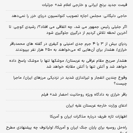
قیمت جدید برنج ایرانی و خارجی اعلام شد+ جزئیات
حاجی دلیگانی: مجلس اجازه تصویب کنوانسیون دریای خزر را نمی‌دهد
اگر جلیلی رئیس جمهور می شد، چه اتفاقی می افتاد؟/ رشیدی کوچی: تا
آخرین لحظه تلاش کردیم از درگیری جلوگیری شود
ردپای بیش از ۳ یا ۴ جرم جدی امنیتی و کیفری در گفته های محمدباقر
خرازی/ هشدار برای آن‌هایی که می‌خواهند به ۲۵۰ هزار نفر بپیوندند
هشدار صریح مقام عراقی به عربستان/ موشکها تنها با موشک پاسخ داده
خواهد شد و آتش تنها با آتش مقابله خواهد شد
وقوع چندین انفجار و تیراندازی شدید در نزدیکی مرز‌های ایران/ ماجرا
چیست؟
باقر خرازی به دادگاه ویژه روحانیت احضار شد+ فیلم
ادعای وزارت خارجه عربستان علیه ایران
اظهارات تازه ظریف درباره مذاکرات ایران و آمریکا
راه‌حل روسیه برای پایان جنگ ایران و آمریکا/ اولیانوف چه پیشنهادی مطرح