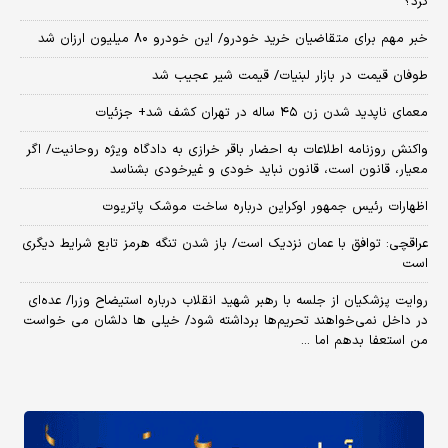
کرد؟
خبر مهم برای متقاضیان خرید خودرو/ این خودرو ۸۰ میلیون ارزان شد
طوفان قیمت در بازار لبنیات/ قیمت شیر عجیب شد
معمای ناپدید شدن زن ۴۵ ساله در تهران کشف شد+ جزئیات
واکنش روزنامه اطلاعات به احضار باقر خرازی به دادگاه ویژه روحانیت/ اگر
معیار، قانون است، قانون نباید خودی و غیرخودی بشناسد
اظهارات رئیس جمهور اوکراین درباره ساخت موشک پاتریوت
عراقچی: توافق با عمان نزدیک است/ باز شدن تنگه هرمز تابع شرایط دیگری
است
روایت پزشکیان از جلسه با رهبر شهید انقلاب درباره استیضاح وزرا/ عده‌ای
در داخل نمی‌خواهند تحریم‌ها برداشته شود/ خیلی ها دلشان می خواست
من استعفا بدهم اما ...