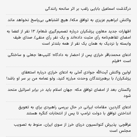
درگذشت اسماعیل بابایی راغب بر اثر سانحه رانندگی
واکنش ابراهیم عزیزی به توافق مکه/ هیچ اشتباهی بی‌پاسخ نخواهد ماند
اظهارات جدید معاون پزشکیان درباره تصمیم‌گیری شعام/ ۱۲ نفر از اعضا به
امضای تفاهم‌نامه رأی مثبت داده‌اند و یک نفر رأی منفی/ صدای طیف
وابسته یا نزدیک به همان یک نفر از همه بلندتر است
ادعای محمدباقر خرازی پس از احضار به دادگاه؛ کلیپ‌ها جعلی و ساختگی
است +فیلم
اولین واکنش آیت‌الله جوادی آملی به ادعای خرازی درباره استعفای
پزشکیان/ با برهم‌زنندگان وحدت مبارزه کنید، ولو عمامه من بر سر او باشد!
پاکستان بعد از امضای توافق مکه: جهان اسلام باید در برابر اسرائیل متحد
شود
ادعای گاردین: مقامات ایرانی در حال بررسی راهبردی برای به تعویق
انداختن توافق با دولت ترامپ تا پس از انتخابات کنگره هستند
عراقچی: پذیرش کنوانسیون دریای خرز از سوی ایران، منوط به تصویب
مجلس است