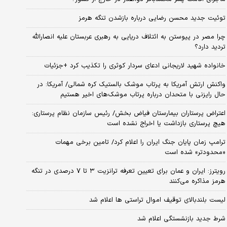
توئیت جدید محسن رضایی درباره بازشدن تنگه هرمز
چرا مصر در پیوستن به ائتلاف دریایی به رهبری عربستان علیه انصارالله
تردید دارد؟
خانواده شهید لاریجانی ادعای سردار کوثری را تکذیب کرد +جزئیات
واکنش ارتش آمریکا به پرتاب موشک بالستیک کره شمالی/ آمریکا: در
حال رایزنی با متحدان درباره پرتاب موشک‌های اخیر هستیم
اعتراض پرستاران بیمارستان فیاض بخش/ رئیس سازمان نظام پرستاری:
هیچ پرستاری بازداشت یا اخراج نشده است
ترامپ زمان پایان جنگ ایران را اعلام کرد/ تامین برخی مهمات
«محدودتر» شده است
رویترز: ایران و عمان برای تعیین تعرفه ترانزیت ۳ تا ۷ درصدی در تنگه
هرمز مذاکره می‌کنند
لیست بلندبالای توقیف اموال تراستی ها اعلام شد
شرط جدید بازنشستگی اعلام شد