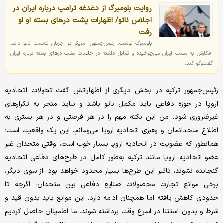
روایت بلومبرگ از دغدغه ترامپ درباره ایران در
اجلاس ناتو/ اظهارات پشت درهای بسته او لو
رفت
بلومبرگ نوشت: رئیس‌جمهور آمریکا در جریان نشست ناتو دائما
افکارش به سمت ایران می‌چرخیده و تمایل داشته در جلسات پشت درهای بسته درباره ایران
گفت‌وگو کند.
رئیس‌جمهور ترکیه در بخش دیگری از اظهاراتش گفت: تحولات اتحادیه
اروپا در حوزه دفاعی باید مکمل ناتو باشد و نباید منجر به تکرارهای
غیرضروری شود. من این نکته مهم را در هر فرصتی و در هر بستری به
اطلاع متحدانمان و رهبری اتحادیه اروپا می‌رسانم. این یک واقعیت است؛
همانطور که عضویت در اتحادیه اروپا بسیار خوب است، وقتی متحدان غیر
عضو اتحادیه اروپا مانند ترکیه به‌طور کامل در طرح‌های دفاعی اتحادیه
گنجانده نشوند، تاثیر این طرح‌ها بسیار محدود خواهد بود. از سوی دیگر،
برخی موانع تجارت محصولات صنایع دفاعی بین متحدان، اگرچه تا
حدودی کاهش یافته اما همچنان ادامه دارد. این موانع باید بدون قید و
شرط و بدون استثنا در اسرع وقت برداشته شوند. ما اطمینان حاصل کردیم