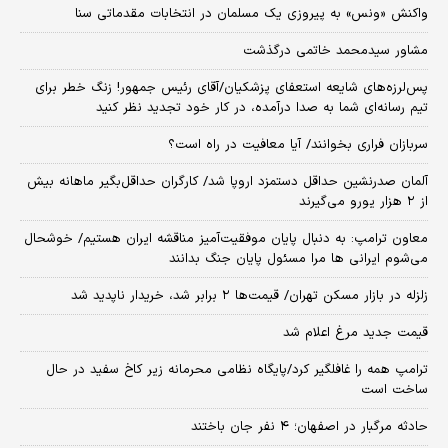
واکنش «ونس» به پیروزی یک مسلمان در انتخابات مقدماتی سنا
مشاور سیدمحمد خاتمی درگذشت
پس‌لرزه‌های شایعه استعفای پزشکیان/آقای رئیس جمهور! زنگ خطر برای
تیم رسانه‌ای شما به صدا درآمده، در کار خود تجدید نظر کنید
سربازان فراری بخوانند/ آیا معافیت در راه است؟
آلمان صدرنشین حداقل دستمزد اروپا شد/ کارگران حداقل‌بگیر ماهانه بیش
از ۲ هزار یورو می‌گیرند
معاون ترامپ: به دنبال پایان موفقیت‌آمیز مناقشه ایران هستیم/ خوشحال
می‌شوم ایرانی ها مرا مسئول پایان جنگ بدانند
زلزله در بازار مسکن تهران/ قیمت‌ها ۲ برابر شد، خریدار ناپدید شد
قیمت جدید مرغ اعلام شد
ترامپ همه را غافلگیر کرد/پایگاه نظامی محرمانه زیر کاخ سفید در حال
ساخت است
حادثه مرگبار در اصفهان؛ ۴ نفر جان باختند