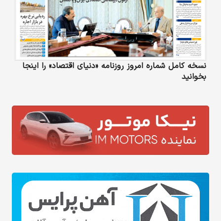
نسخه کامل شماره امروز روزنامه «دنیای‌ اقتصاد» را اینجا
بخوانید