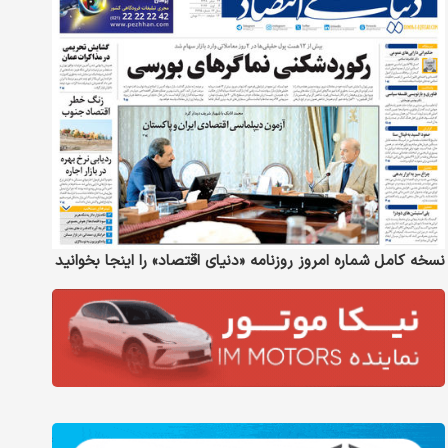
نسخه کامل شماره امروز روزنامه «دنیای‌ اقتصاد» را اینجا بخوانید