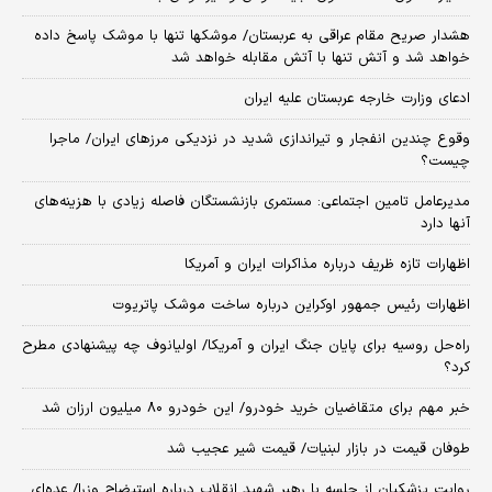
هشدار صریح مقام عراقی به عربستان/ موشکها تنها با موشک پاسخ داده
خواهد شد و آتش تنها با آتش مقابله خواهد شد
ادعای وزارت خارجه عربستان علیه ایران
وقوع چندین انفجار و تیراندازی شدید در نزدیکی مرز‌های ایران/ ماجرا
چیست؟
مدیرعامل تامین اجتماعی: مستمری بازنشستگان فاصله زیادی با هزینه‌های
آنها دارد
اظهارات تازه ظریف درباره مذاکرات ایران و آمریکا
اظهارات رئیس جمهور اوکراین درباره ساخت موشک پاتریوت
راه‌حل روسیه برای پایان جنگ ایران و آمریکا/ اولیانوف چه پیشنهادی مطرح
کرد؟
خبر مهم برای متقاضیان خرید خودرو/ این خودرو ۸۰ میلیون ارزان شد
طوفان قیمت در بازار لبنیات/ قیمت شیر عجیب شد
روایت پزشکیان از جلسه با رهبر شهید انقلاب درباره استیضاح وزرا/ عده‌ای