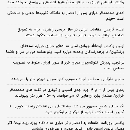
واکنش ابراهیم عزیزی به توافق مکه/ هیچ اشتباهی بی‌پاسخ نخواهد ماند
ادعای محمدباقر خرازی پس از احضار به دادگاه؛ کلیپ‌ها جعلی و ساختگی
است +فیلم
ادعای گاردین: مقامات ایرانی در حال بررسی راهبردی برای به تعویق
انداختن توافق با دولت ترامپ تا پس از انتخابات کنگره هستند
اولین واکنش آیت‌الله جوادی آملی به ادعای خرازی درباره استعفای
پزشکیان/ با برهم‌زنندگان وحدت مبارزه کنید، ولو عمامه من بر سر او باشد!
عراقچی: پذیرش کنوانسیون دریای خرز از سوی ایران، منوط به تصویب
مجلس است
حاجی دلیگانی: مجلس اجازه تصویب کنوانسیون دریای خزر را نمی‌دهد
ردپای بیش از ۳ یا ۴ جرم جدی امنیتی و کیفری در گفته های محمدباقر
خرازی/ هشدار برای آن‌هایی که می‌خواهند به ۲۵۰ هزار نفر بپیوندند
اگر جلیلی رئیس جمهور می شد، چه اتفاقی می افتاد؟/ رشیدی کوچی: تا
آخرین لحظه تلاش کردیم از درگیری جلوگیری شود
واکنش روزنامه اطلاعات به احضار باقر خرازی به دادگاه ویژه روحانیت/ اگر
معیار، قانون است، قانون نباید خودی و غیرخودی بشناسد