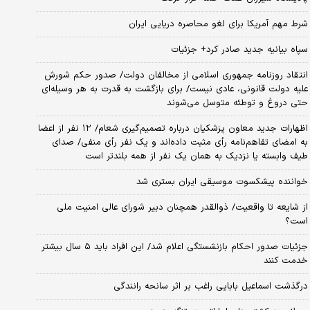
شرط مهم آمریکا برای لغو محاصره دریایی ایران
سپاه بیانیه جدید صادر کرد+ جزئیات
انتقاد روزنامه جمهوری اسلامی از مخالفان دولت/ صدور حکم شورش
علیه دولت قانونی، عادی نیست/ برای بازگشت به قدرت به هر وسیله‌ای
حتی دروغ و توطئه متوسل می‌شوند
اظهارات جدید معاون پزشکیان درباره تصمیم‌گیری شعام/ ۱۲ نفر از اعضا
به امضای تفاهم‌نامه رأی مثبت داده‌اند و یک نفر رأی منفی/ صدای
طیف وابسته یا نزدیک به همان یک نفر از همه بلندتر است
خواننده پیشکسوت موسیقی ایران بستری شد
از شایعه تا واقعیت/ ذوالقدر همچنان دبیر شورای ‌عالی امنیت ملی
است؟
جزئیات صدور احکام بازنشستگی اعلام شد/ این افراد باید ۵ سال بیشتر
خدمت کنند
درگذشت اسماعیل بابایی راغب بر اثر سانحه رانندگی