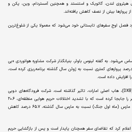
ی هیثروی لندن، گاتویک و استنستد و همچنین آمستردام، وین، پکن و
ز پروازها بیش از نصف کاهش یافته‌اند.
د فصل اوج سفرهای تابستانی خود می‌شود که معمولا یکی از شلوغ‌ترین
حساس می‌شود. به گفته لینوس باوئر، بنیانگذار شرکت مشاوره هوانوردی «بی
ای اند پارتنرز»، شرکت هواپیمایی قطر ایرویز در ژوئن امسال، ۱۹ درصد پروازهای کمتری نسبت به ژوئن سال گذشته برنامه‌ریزی کرده است،
ا افزایش داده است.
این اختلال همچنین بر ترافیک از طریق فرودگاه بین‌المللی دوبی (DXB)، هاب اصلی امارات، تاثیر گذاشته است. شرکت فرودگاه‌های دوبی
گزارش داد که DXB در سه ماهه اول سال جاری، ۱۸.۶ میلیون مسافر را جابجا کرده است که با تشدید اختلالات حریم هوایی منطقه‌ای، ۲۰.۶
درصد نسبت به مدت مشابه سال گذشته کاهش یافته است. ترافیک مارس (ماه اول جنگ) نسبت به مارس سال گذشته، ۶۵.۷ درصد کاهش
اعلام کرد که تقاضای سفر همچنان پایدار است و پس از بازگشایی حریم