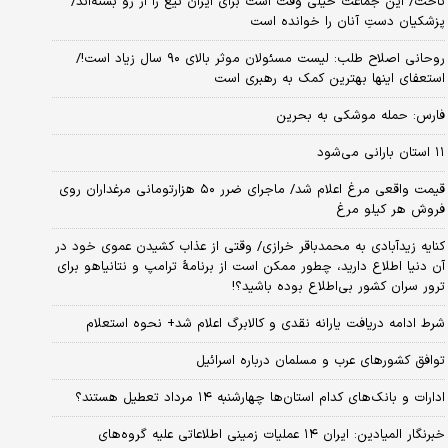
تاخت/ این جماعت خیلی وقت است برای ایران تیغ را از رو بسته‌اند/
پزشکیان دستِ آنان را خوانده است
روحانی اصلاح طلب: ‌لیست مسئولان موثر بالای ۹۰ سال زیاد است!/
استعفای اینها بهترین کمک به رهبری است
فارس: حمله موشکی به بحرین
۱۱ استان بارانی می‌شود
قیمت واقعی مرغ اعلام شد/ ماجرای ضرر ۵۰ هزارتومانی مرغداران روی
فروش هر کیلو مرغ
کنایه زیدآبادی به محمدباقر خرازی/ وقتی از عذاب کشیدن عموی خود در
آن دنیا اطلاع دارید، چطور ممکن است از برنامهٔ ترامپ و نتانیاهو برای
ترور سران کشور بی‌اطلاع بوده باشید؟!
شرط ادامه دریافت یارانه نقدی و کالابرگ اعلام شد+ نحوه استعلام
توافق کشورهای عرب و مسلمان درباره اسرائیل
ادارات و بانک‌های کدام استان‌ها چهارشنبه ۱۴ مرداد تعطیل هستند؟
خبرنگار المیادین: ایران ۱۴ عملیات زمینی اطلاعاتی علیه گروه‌های