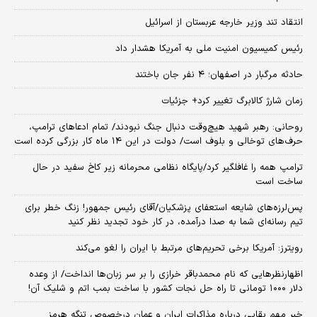
انتقاد تند وزیر خارجه عربستان از اسرائیل
رئیس کمیسیون امنیت ملی به آمریکا هشدار داد
حادثه مرگبار در اصفهان؛ ۴ نفر جان باختند
زمان شارژ کالابرگ تغییر کرد+ جزئیات
روحانی: رهبر شهید هیچ‌وقت دنبال جنگ نبودند/ تمام ادعاهای ترامپ،
حرف‌های توخالی و بلوف است/ دولت در این ۱۴ ماه کار بزرگی کرده است
ترامپ همه را غافلگیر کرد/پایگاه نظامی محرمانه زیر کاخ سفید در حال
ساخت است
پس‌لرزه‌های شایعه استعفای پزشکیان/آقای رئیس جمهور! زنگ خطر برای
تیم رسانه‌ای شما به صدا درآمده، در کار خود تجدید نظر کنید
رویترز: آمریکا برخی تحریم‌های مرتبط با ایران را لغو می‌کند
اظهارنظرهایی که نام محمدباقر خرازی را بر سر زبان‌ها انداخت/ از وعده
دلار ۱۰۰۰ تومانی تا راه حل نجات کشور با ساخت بمب اتم و شلیک آن!
خبر مهم بقایی درباره مذاکرات ایران و عمان درخصوص تنگه هرمز