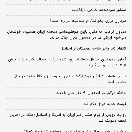
مشاور سیدمحمد خاتمی درگذشت
سربازان فراری بخوانند/ آیا معافیت در راه است؟
معاون ترامپ: به دنبال پایان موفقیت‌آمیز مناقشه ایران هستیم/ خوشحال
می‌شوم ایرانی ها مرا مسئول پایان جنگ بدانند
انتقاد تند وزیر خارجه عربستان از اسرائیل
آلمان صدرنشین حداقل دستمزد اروپا شد/ کارگران حداقل‌بگیر ماهانه بیش
از ۲ هزار یورو می‌گیرند
ترامپ همه را غافلگیر کرد/پایگاه نظامی محرمانه زیر کاخ سفید در حال
ساخت است
حادثه مرگبار در اصفهان؛ ۴ نفر جان باختند
قیمت جدید مرغ اعلام شد
روایت رویترز از پیام هشدارآمیز ایران به آمریکا و اسرائیل/جنگ در آخرین
لحظه متوقف شد
پیش‌بینی قیمت طلا، دلار و سکه امروز پنجشنبه ۱۵ مرداد ۱۴۰۵