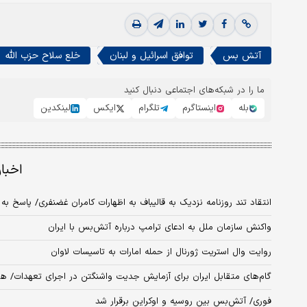
آتش بس
توافق اسرائیل و لبنان
خلع سلاح حزب الله
ما را در شبکه‌های اجتماعی دنبال کنید
بله
اینستاگرم
تلگرام
ایکس
لینکدین
اخبا
انتقاد تند روزنامه نزدیک به قالیباف به اظهارات کامران غضنفری/ پاسخ به ۵ ادعای دروغین
واکنش سازمان ملل به ادعای ترامپ درباره آتش‌بس با ایران
روایت وال استریت ژورنال از حمله امارات به تاسیسات لاوان
گام‌های متقابل ایران برای آزمایش جدیت واشنگتن در اجرای تعهدات/ هر 
فوری/ آتش‌بس بین روسیه و اوکراین برقرار شد