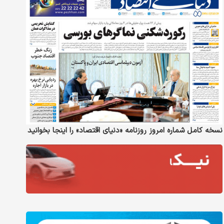
نسخه کامل شماره امروز روزنامه «دنیای‌ اقتصاد» را اینجا بخوانید