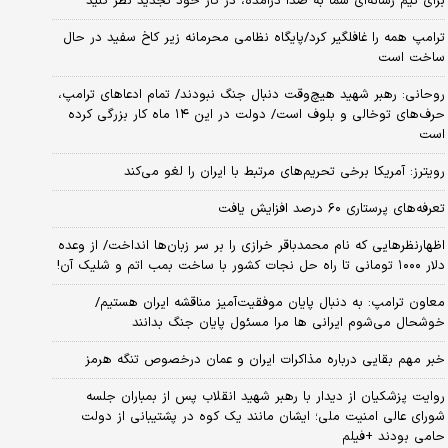
برای تیم رسانه‌ای شما به صدا درآمده، در کار خود تجدید نظر کنید
ترامپ همه را غافلگیر کرد/پایگاه نظامی محرمانه زیر کاخ سفید در حال
ساخت است
روحانی: رهبر شهید هیچ‌وقت دنبال جنگ نبودند/ تمام ادعاهای ترامپ،
حرف‌های توخالی و بلوف است/ دولت در این ۱۴ ماه کار بزرگی کرده
است
رویترز: آمریکا برخی تحریم‌های مرتبط با ایران را لغو می‌کند
تعرفه‌های پرستاری ۶۰ درصد افزایش یافت
اظهارنظرهایی که نام محمدباقر خرازی را بر سر زبان‌ها انداخت/ از وعده
دلار ۱۰۰۰ تومانی تا راه حل نجات کشور با ساخت بمب اتم و شلیک آن!
معاون ترامپ: به دنبال پایان موفقیت‌آمیز مناقشه ایران هستیم/
خوشحال می‌شوم ایرانی ها مرا مسئول پایان جنگ بدانند
خبر مهم بقایی درباره مذاکرات ایران و عمان درخصوص تنگه هرمز
روایت پزشکیان از دیدار با رهبر شهید انقلاب پس از بمباران جلسه
شورای عالی امنیت ملی؛ ایشان مانند یک کوه در پشتیبانی از دولت
حامی بودند +فیلم