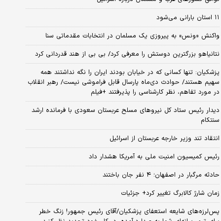
۱۱ استان بارانی می‌شود
واکنش «ونس» به پیروزی یک مسلمان در انتخابات مقدماتی سنا
نتانیاهو بزرگترین دوستش را معرفی کرد/ بی بی از هند قدردانی کرد
پزشکیان: تنها کسانی که در خیابان بودند ایران را نگه نداشتند همه
سهیم هستند/ حوادث دی‌ماه پارسال قابل فراموشی نیست/ رهبر انقلاب
در مورد تفاهم، نظر کارشناسی را پذیرفتند +فیلم
دیدار رئیس ستاد کل نیروهای مسلح عربستان سعودی با فرمانده ارشد
سنتکام
انتقاد تند وزیر خارجه عربستان از اسرائیل
رئیس کمیسیون امنیت ملی به آمریکا هشدار داد
حادثه مرگبار در اصفهان؛ ۴ نفر جان باختند
زمان شارژ کالابرگ تغییر کرد+ جزئیات
پس‌لرزه‌های شایعه استعفای پزشکیان/آقای رئیس جمهور! زنگ خطر