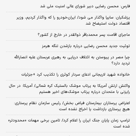
فارس: محسن رضایی دبیر شورای عالی امنیت ملی شد
پزشکیان: سایپا واگذار می شود/ ایران‌خودرو را که واگذار کردیم، وزیر
اقتصاد دولت استیضاح شد
ماجرای اقامت پسر محمدباقر ذوالقدر در خارج از کشور؟
توئیت جدید محسن رضایی درباره بازشدن تنگه هرمز
چرا مصر در پیوستن به ائتلاف دریایی به رهبری عربستان علیه انصارالله
تردید دارد؟
خانواده شهید لاریجانی ادعای سردار کوثری را تکذیب کرد +جزئیات
واکنش ارتش آمریکا به پرتاب موشک بالستیک کره شمالی/ آمریکا: در حال
رایزنی با متحدان درباره پرتاب موشک‌های اخیر هستیم
اعتراض پرستاران بیمارستان فیاض بخش/ رئیس سازمان نظام پرستاری:
هیچ پرستاری بازداشت یا اخراج نشده است
ترامپ زمان پایان جنگ ایران را اعلام کرد/ تامین برخی مهمات «محدودتر»
شده است