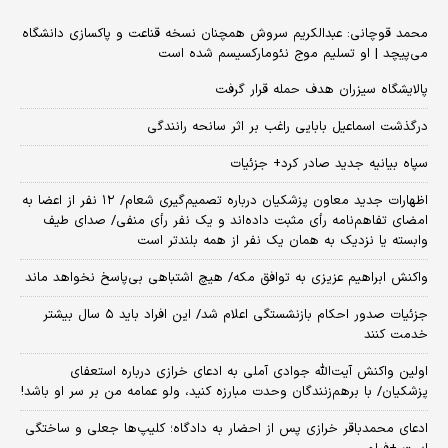
محمد قوچانی: عبدالکریم سروش همچنان نسخه قناعت و پاکسازی دانشگاه
می‌پیچد | او تسلیم موج نئومارکسیسم شده است
پالایشگاه سیزران هدف حمله قرار گرفت
درگذشت اسماعیل بابایی راغب بر اثر سانحه رانندگی
سپاه بیانیه جدید صادر کرد+ جزئیات
اظهارات جدید معاون پزشکیان درباره تصمیم‌گیری شعام/ ۱۲ نفر از اعضا به
امضای تفاهم‌نامه رأی مثبت داده‌اند و یک نفر رأی منفی/ صدای طیف
وابسته یا نزدیک به همان یک نفر از همه بلندتر است
واکنش ابراهیم عزیزی به توافق مکه/ هیچ اشتباهی بی‌پاسخ نخواهد ماند
جزئیات صدور احکام بازنشستگی اعلام شد/ این افراد باید ۵ سال بیشتر
خدمت کنند
اولین واکنش آیت‌الله جوادی آملی به ادعای خرازی درباره استعفای
پزشکیان/ با برهم‌زنندگان وحدت مبارزه کنید، ولو عمامه من بر سر او باشد!
ادعای محمدباقر خرازی پس از احضار به دادگاه؛ کلیپ‌ها جعلی و ساختگی