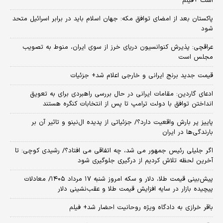
است +فیلم
پاکستان بعد از امضای توافق مکه: جهان اسلام باید در برابر اسرائیل متحد
شود
عراقچی: پذیرش کنوانسیون دریای خرز از سوی ایران، منوط به تصویب
مجلس است
قیمت جدید برنج ایرانی و خارجی اعلام شد+ جزئیات
ادعای گاردین: مقامات ایرانی در حال بررسی راهبردی برای به تعویق
انداختن توافق با دولت ترامپ تا پس از انتخابات کنگره هستند
پاییز پر بارش واقعیت دارد؟/ جزئیاتی از پدیده ال‌نینو و تاثیر آن بر
بارندگی‌ها در ایران
اگر جلیلی رئیس جمهور می شد، چه اتفاقی می افتاد؟/ رشیدی کوچی: تا
آخرین لحظه تلاش کردیم از درگیری جلوگیری شود
پیش‌بینی قیمت طلا، دلار و سکه امروز شنبه ۱۷ مرداد ۱۴۰۵/ معادلات
پیچیده بازار در سایه افزایش قیمت طلا و عقب‌نشینی دلار
باقر خرازی به دادگاه ویژه روحانیت احضار شد+ فیلم