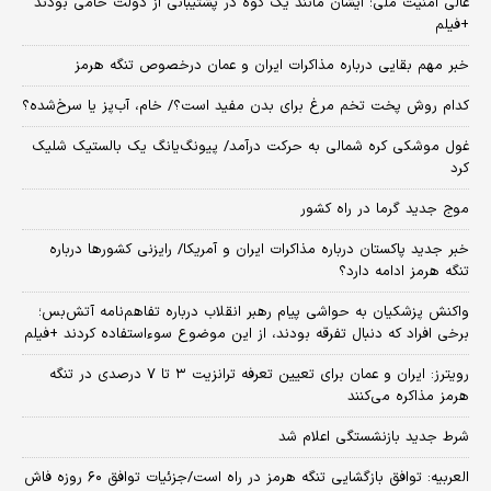
عالی امنیت ملی؛ ایشان مانند یک کوه در پشتیبانی از دولت حامی بودند
+فیلم
خبر مهم بقایی درباره مذاکرات ایران و عمان درخصوص تنگه هرمز
کدام روش پخت تخم مرغ برای بدن مفید است؟/ خام، آب‌پز یا سرخ‌شده؟
غول موشکی کره شمالی به حرکت درآمد/ پیونگ‌یانگ یک بالستیک شلیک
کرد
موج جدید گرما در راه کشور
خبر جدید پاکستان درباره مذاکرات ایران و آمریکا/ رایزنی کشورها درباره
تنگه هرمز ادامه دارد؟
واکنش پزشکیان به حواشی پیام رهبر انقلاب درباره تفاهم‌نامه آتش‌بس؛
برخی افراد که دنبال تفرقه بودند، از این موضوع سوءاستفاده کردند +فیلم
رویترز: ایران و عمان برای تعیین تعرفه ترانزیت ۳ تا ۷ درصدی در تنگه
هرمز مذاکره می‌کنند
شرط جدید بازنشستگی اعلام شد
العربیه: توافق بازگشایی تنگه هرمز در راه است/جزئیات توافق ۶۰ روزه فاش