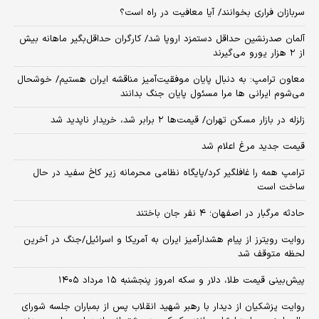
سربازان فراری بخوانند/ آیا معافیت در راه است؟
آلمان صدرنشین حداقل دستمزد اروپا شد/ کارگران حداقل‌بگیر ماهانه بیش
از ۲ هزار یورو می‌گیرند
معاون ترامپ: به دنبال پایان موفقیت‌آمیز مناقشه ایران هستیم/ خوشحال
می‌شوم ایرانی ها مرا مسئول پایان جنگ بدانند
زلزله در بازار مسکن تهران/ قیمت‌ها ۲ برابر شد، خریدار ناپدید شد
قیمت جدید مرغ اعلام شد
ترامپ همه را غافلگیر کرد/پایگاه نظامی محرمانه زیر کاخ سفید در حال
ساخت است
حادثه مرگبار در اصفهان؛ ۴ نفر جان باختند
روایت رویترز از پیام هشدارآمیز ایران به آمریکا و اسرائیل/جنگ در آخرین
لحظه متوقف شد
پیش‌بینی قیمت طلا، دلار و سکه امروز پنجشنبه ۱۵ مرداد ۱۴۰۵
روایت پزشکیان از دیدار با رهبر شهید انقلاب پس از بمباران جلسه شورای