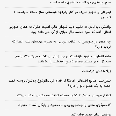
هیچ پرستاری بازداشت یا اخراج نشده است
اردوغان و شهباز شریف در کنار ولیعهد عربستان نماز جمعه خواندند +
تصاویر
واکنش زیدآبادی به تغییر دبیر شورای عالی امنیت ملی/ به همان صورتی
اتفاق افتاد که سید محمد باقر خرازی از آن خبر داده بود
چرا مصر در پیوستن به ائتلاف دریایی به رهبری عربستان علیه انصارالله
تردید دارد؟
مابه التفاوت حقوق بازنشستگان چه زمانی پرداخت می‌شود؟/ پاسخ
مدیرکل امور مستمری‌های تامین اجتماعی را بخوانید
ژیلا هدائی درگذشت
پیش‌بینی منابع اطلاعاتی آمریکا از اقدام قریب‌الوقوع پوتین/ روسیه قصد
حمله به یک عضو ناتو را دارد؟
توافق مهم در جده/ ۳ کشور منطقه توافقنامه نظامی امضا می‌کنند
گفت‌وگوی متنی با چت‌جی‌پی‌تی نامحدود و رایگان شد + جزئیات
عراقچی پیام جدید صادر کرد