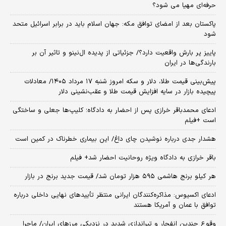
حرفه‌ای مهیا می شود؟
پاکستان بعد از امضای توافق مکه: جهان اسلام باید در برابر اسرائیل متحد
شود
پاییز پر بارش واقعیت دارد؟/ جزئیاتی از پدیده ال‌نینو و تاثیر آن بر
بارندگی‌ها در ایران
پیش‌بینی قیمت طلا، دلار و سکه امروز شنبه ۱۷ مرداد ۱۴۰۵/ معادلات
پیچیده بازار در سایه افزایش قیمت طلا و عقب‌نشینی دلار
ادعای محمدباقر خرازی پس از احضار به دادگاه؛ کلیپ‌ها جعلی و ساختگی
است +فیلم
هشدار جدی درباره نوشیدن چای داغ/ این بیماری خطرناک در کمین است
باقر خرازی به دادگاه ویژه روحانیت احضار شد+ فیلم
هر کیلو برنج هاشمی ۵۹۵ هزار تومان شد/ قیمت جدید برنج در بازار
ادعای اکسیوس: مذاکره‌کنندگان ایرانی منتظر تأییدهای نهایی داخلی درباره
توافق با عمان و آمریکا هستند
وقوع چندین انفجار و تیراندازی شدید در نزدیکی مرز‌های ایران/ ماجرا