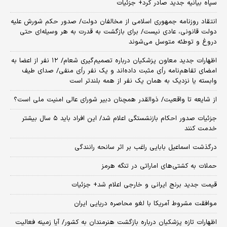
سپاه بیانیه جدید صادر کرد+ جزئیات
انتقاد روزنامه جمهوری اسلامی از مخالفان دولت/ صدور حکم شورش علیه
دولت قانونی، عادی نیست/ برای بازگشت به قدرت به هر وسیله‌ای حتی
دروغ و توطئه متوسل می‌شوند
اظهارات جدید معاون پزشکیان درباره تصمیم‌گیری شعام/ ۱۲ نفر از اعضا به
امضای تفاهم‌نامه رأی مثبت داده‌اند و یک نفر رأی منفی/ صدای طیف
وابسته یا نزدیک به همان یک نفر از همه بلندتر است
از شایعه تا واقعیت/ ذوالقدر همچنان دبیر شورای ‌عالی امنیت ملی است؟
جزئیات صدور احکام بازنشستگی اعلام شد/ این افراد باید ۵ سال بیشتر
خدمت کنند
درگذشت اسماعیل بابایی راغب بر اثر سانحه رانندگی
حملات به کشتی‌های اماراتی در تنگه هرمز
قیمت جدید برنج ایرانی و خارجی اعلام شد+ جزئیات
موافقت مشروط آمریکا با لغو محاصره دریایی ایران
اظهارات تازه پزشکیان درباره بازگشت هنرمندان به کشور/ آیا زمینه فعالیت