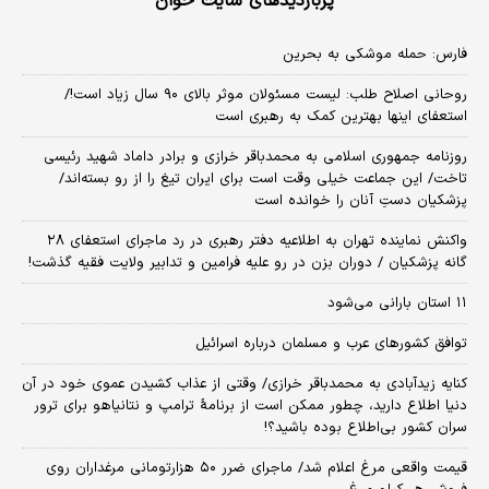
پربازدیدهای سایت خوان
فارس: حمله موشکی به بحرین
روحانی اصلاح طلب: ‌لیست مسئولان موثر بالای ۹۰ سال زیاد است!/
استعفای اینها بهترین کمک به رهبری است
روزنامه جمهوری اسلامی به محمدباقر خرازی و برادر داماد شهید رئیسی
تاخت/ این جماعت خیلی وقت است برای ایران تیغ را از رو بسته‌اند/
پزشکیان دستِ آنان را خوانده است
واکنش نماینده تهران به اطلاعیه دفتر رهبری در رد ماجرای استعفای ۲۸
گانه پزشکیان / دوران بزن در رو علیه فرامین و تدابیر ولایت فقیه گذشت!
۱۱ استان بارانی می‌شود
توافق کشورهای عرب و مسلمان درباره اسرائیل
کنایه زیدآبادی به محمدباقر خرازی/ وقتی از عذاب کشیدن عموی خود در آن
دنیا اطلاع دارید، چطور ممکن است از برنامهٔ ترامپ و نتانیاهو برای ترور
سران کشور بی‌اطلاع بوده باشید؟!
قیمت واقعی مرغ اعلام شد/ ماجرای ضرر ۵۰ هزارتومانی مرغداران روی