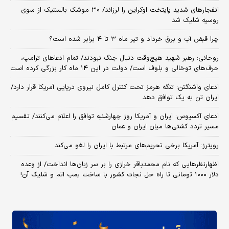
انفجارهای شدید پایتخت اوکراین را لرزاند/ ۳۰ موشک بالستیک از سوی
روسیه شلیک شد
چرا قبض آب و برق خرداد و تیر ماه ۳ تا ۴ برابر شده است؟
روحانی: رهبر شهید هیچ‌وقت دنبال جنگ نبودند/ تمام ادعاهای ترامپ،
حرف‌های توخالی و بلوف است/ دولت در این ۱۴ ماه کار بزرگی کرده است
ادعای واشنگتن: تنگه هرمز تحت کنترل کامل نیروی دریایی آمریکا قرار دارد/
ایران تن به یک توافق دهد
ادعای آکسیوس: ایران و آمریکا روز چهارشنبه توافق را اعلام می‌کنند/ تقسیم
مسیر تردد کشتی‌ها میان ایران و عمان
رویترز: آمریکا برخی تحریم‌های مرتبط با ایران را لغو می‌کند
اظهارنظرهایی که نام محمدباقر خرازی را بر سر زبان‌ها انداخت/ از وعده
دلار ۱۰۰۰ تومانی تا راه حل نجات کشور با ساخت بمب اتم و شلیک آن!