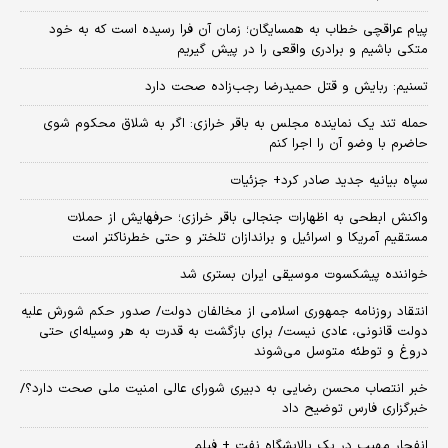
پیام عراقچی خطاب به همسایگان؛ زمان آن فرا رسیده است که به خود
متکی باشیم و برادری واقعی را در پیش گیریم
تسنیم: ربایش و قتل حمیدرضا رجب‌زاده صحت دارد
حمله تند یک نماینده مجلس به باقر خرازی: اگر به شلاق محکوم شوی
حاضرم با وضو آن را اجرا کنم
سپاه بیانیه جدید صادر کرد+ جزئیات
واکنش ابطحی به اظهارات جنجالی باقر خرازی؛ حرفهایش از حملات
مستقیم آمریکا و اسرائیل و براندازان تلختر و حتی خطرناکتر است
خواننده پیشکسوت موسیقی ایران بستری شد
انتقاد روزنامه جمهوری اسلامی از مخالفان دولت/ صدور حکم شورش علیه
دولت قانونی، عادی نیست/ برای بازگشت به قدرت به هر وسیله‌ای حتی
دروغ و توطئه متوسل می‌شوند
خبر انتصاب محسن رضایی به دبیری شورای عالی امنیت ملی صحت دارد؟/
خبرگزاری فارس توضیح داد
انفجار مهیب در یک پالایشگاه نفت + فیلم