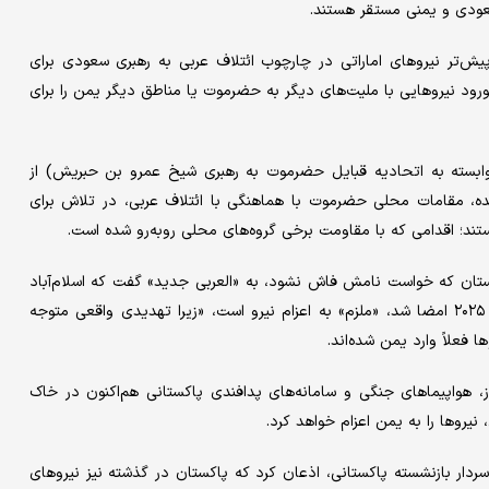
عودی و یمنی مستقر هستند.
ش‌تر نیروهای اماراتی در چارچوب ائتلاف عربی به رهبری سعودی برای
ود نیروهایی با ملیت‌های دیگر به حضرموت یا مناطق دیگر یمن را برای
بسته به اتحادیه قبایل حضرموت به رهبری شیخ عمرو بن حبریش) از
، مقامات محلی حضرموت با هماهنگی با ائتلاف عربی، در تلاش برای
ند؛ اقدامی که با مقاومت برخی گروه‌های محلی روبه‌رو شده است.
اکستان که خواست نامش فاش نشود، به «العربی جدید» گفت که اسلام‌آباد
طبق «توافق دفاعی مشترک» با عربستان سعودی که در ۱۷ سپتامبر ۲۰۲۵ امضا شد، «ملزم» به اعزام نیرو است، «زیرا تهدیدی واقعی متوجه
فعلاً وارد یمن شده‌اند.
ام وزارت دفاع پاکستان ادعا کرد که ۱۰ هزار سرباز، هواپیماهای جنگی و سامانه‌های پدافندی پاکستانی هم‌اکنون در خاک
یروها را به یمن اعزام خواهد کرد.
ردار بازنشسته پاکستانی، اذعان کرد که پاکستان در گذشته نیز نیروهای