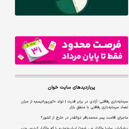
پربازدیدهای سایت خوان
سرمایه‌داری رفاقتی؛ آزادی در برابر قدرت | تولد «کورپوراتیسم» از میان
تضاد سرمایه‌داری رفاقتی با منطق بازار
ماجرای اقامت پسر محمدباقر ذوالقدر در خارج از کشور؟
پزشکیان: سایپا واگذار می شود/ ایران‌خودرو را که واگذار کردیم، وزیر