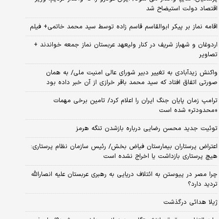
اقتصاد دولت استیضاح شد
اقامه نماز بر پیکر ابوالقاسم قاسم زاده توسط سید محمد خاتمی+ فیلم
اردوغان و شهباز شریف در کنار ولیعهد عربستان نماز جمعه خواندند +
تصاویر
واکنش زیدآبادی به تغییر دبیر شورای عالی امنیت ملی/ به همان
صورتی اتفاق افتاد که سید محمد باقر خرازی از آن خبر داده بود
ترامپ زمان پایان جنگ ایران را اعلام کرد/ تامین برخی مهمات
«محدودتر» شده است
توئیت جدید محسن رضایی درباره بازشدن تنگه هرمز
اعتراض پرستاران بیمارستان فیاض بخش/ رئیس سازمان نظام پرستاری:
هیچ پرستاری بازداشت یا اخراج نشده است
چرا مصر در پیوستن به ائتلاف دریایی به رهبری عربستان علیه انصارالله
تردید دارد؟
ژیلا هدائی درگذشت