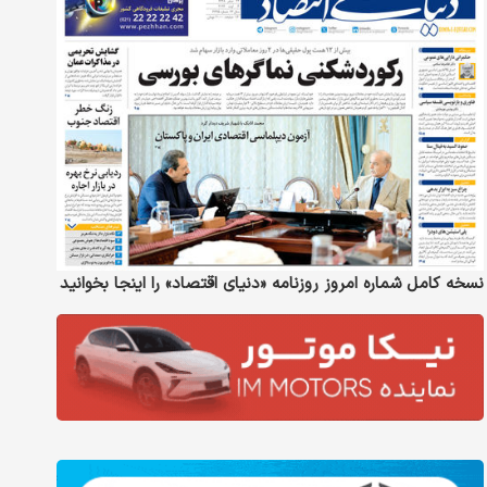
نسخه کامل شماره امروز روزنامه «دنیای‌ اقتصاد» را اینجا بخوانید