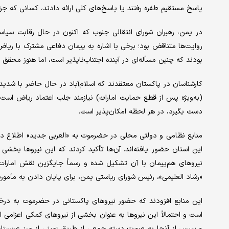
پاسخ مستقیم طفره رفتند یا پاسخ‌های کلی ارائه دادند، کسانی که جزئ
در یمن، رهبران شورای انتقالی جنوب که اکنون در حال رقابت سیاسی 
روایت‌ها متناقض بود؛ برخی با اشاره به پیمان دفاعی مشترک با ریاض
بودند که چنین مسأله‌ای در آینده اجتناب‌ناپذیر است، اما هنوز محقق
کارشناسان در پاکستان معتقدند که اسلام‌آباد در حال حاضر با شدی
(به‌ویژه پس از قطع حمایت امارات) نیازمند جلب اعتماد ریاض است. بن
دست بگیرد، در هر لحظه امکان‌پذیر است.
منابع نظامی و دولتی محلی در حضرموت به «العربی جدید» اطلاع دا
این استان حضور یافته‌اند. آن‌ها تأکید کردند که این نیروها بخش
نیروهای هم‌پیمان با آن تشکیل شده و رسماً جایگزین نقش امارا
«رشاد العلیمی»، رئیس شورای ریاستی یمن، برای پایان دادن به مأمو
این منابع افزودند که حضور نیروهای پاکستانی در حضرموت به در
است و احتمالاً این نیروها به عنوان بخشی از نیروهای کمکی اعزامی 
و سپس از آنجا به صورت دسته‌ جمعی از طریق زمینی از مرز عربستان و