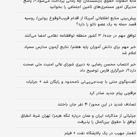
مابه التفاوت حقوق بازنشستگان چه زمانی پرداخت می‌شود؟/ پاسخ
مدیرکل امور مستمری‌های تامین اجتماعی را بخوانید
پیش‌بینی منابع اطلاعاتی آمریکا از اقدام قریب‌الوقوع پوتین/ روسیه
قصد حمله به یک عضو ناتو را دارد؟
توافق مهم در جده/ ۳ کشور منطقه توافقنامه نظامی امضا می‌کنند
خبر مهم برای دانش آموزان پایه هفتم/ نتایج آزمون مدارس سمپاد
اعلام شد
خبر انتصاب محسن رضایی به دبیری شورای عالی امنیت ملی صحت
دارد؟/ خبرگزاری فارس توضیح داد
گفت‌وگوی متنی با چت‌جی‌پی‌تی نامحدود و رایگان شد + جزئیات
عراقچی پیام جدید صادر کرد
تصادف شدید در این محور/ ۴ نفر جان باختند
جزئیاتی از مذاکرات ایران و عمان درباره تنگه هرمز/ تهران شرط انطباق
توافق با حقوق بین‌الملل را پذیرفت
انفجار مهیب در یک پالایشگاه نفت + فیلم