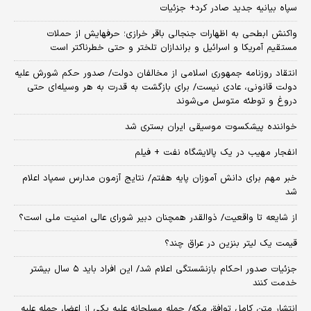
سپاه بیانیه جدید صادر کرد+ جزئیات
واکنش ابطحی به اظهارات جنجالی باقر خرازی؛ حرفهایش از حملات
مستقیم آمریکا و اسرائیل و براندازان تلختر و حتی خطرناکتر است
انتقاد روزنامه جمهوری اسلامی از مخالفان دولت/ صدور حکم شورش علیه
دولت قانونی، عادی نیست/ برای بازگشت به قدرت به هر وسیله‌ای حتی
دروغ و توطئه متوسل می‌شوند
خواننده پیشکسوت موسیقی ایران بستری شد
انفجار مهیب در یک پالایشگاه نفت + فیلم
خبر مهم برای دانش آموزان پایه هفتم/ نتایج آزمون مدارس سمپاد اعلام
شد
از شایعه تا واقعیت/ ذوالقدر همچنان دبیر شورای ‌عالی امنیت ملی است؟
قیمت یک لیتر بنزین در عراق چند؟
جزئیات صدور احکام بازنشستگی اعلام شد/ این افراد باید ۵ سال بیشتر
خدمت کنند
انتشار متن کامل توافق مکه/ حمله مسلحانه علیه یکی از اعضا، حمله علیه