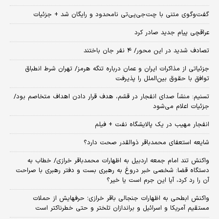
گفت‌وگوی متنی با چت‌جی‌پی‌تی نامحدود و رایگان شد + جزئیات
عراقچی پیام جدید صادر کرد
تصادف شدید در این محور/ ۴ نفر جان باختند
جزئیاتی از مذاکرات ایران و عمان درباره تنگه هرمز/ تهران شرط انطباق
توافق با حقوق بین‌الملل را پذیرفت
تسنیم: منشأ صدای انفجار در قشم، هدف قرار دادن اهداف متخاصم بود/
جزئیات اعلام می‌شود
انفجار مهیب در یک پالایشگاه نفت + فیلم
شایعه استعفای محمدباقر ذوالقدر صحت دارد؟
واکنش تند امام جمعه اردبیل به اظهارات محمدباقر خرازی/ خطاب به
دستگاه قضا: شخصی خبر دروغ به رهبری بست و دفتر رهبری با صراحت
آن را رد کرد، آیا این جرم است یا خیر؟
واکنش ابطحی به اظهارات جنجالی باقر خرازی؛ حرفهایش از حملات
مستقیم آمریکا و اسرائیل و براندازان تلختر و حتی خطرناکتر است