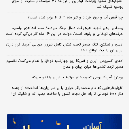
انفجارهای شدید پایتخت اوکراین را لرزاند/ ۳۰ موشک بالستیک از سوی
روسیه شلیک شد
چرا قبض آب و برق خرداد و تیر ماه ۳ تا ۴ برابر شده است؟
روحانی: رهبر شهید هیچ‌وقت دنبال جنگ نبودند/ تمام ادعاهای ترامپ،
حرف‌های توخالی و بلوف است/ دولت در این ۱۴ ماه کار بزرگی کرده است
ادعای واشنگتن: تنگه هرمز تحت کنترل کامل نیروی دریایی آمریکا قرار دارد/
ایران تن به یک توافق دهد
ادعای آکسیوس: ایران و آمریکا روز چهارشنبه توافق را اعلام می‌کنند/ تقسیم
مسیر تردد کشتی‌ها میان ایران و عمان
رویترز: آمریکا برخی تحریم‌های مرتبط با ایران را لغو می‌کند
اظهارنظرهایی که نام محمدباقر خرازی را بر سر زبان‌ها انداخت/ از وعده
دلار ۱۰۰۰ تومانی تا راه حل نجات کشور با ساخت بمب اتم و شلیک آن!