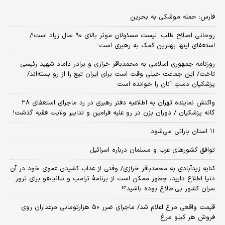
فارس: حمله موشکی به بحرین
روحانی اصلاح طلب: ‌لیست مسئولان موثر بالای ۹۰ سال زیاد است!/
استعفای اینها بهترین کمک به رهبری است
روزنامه جمهوری اسلامی به محمدباقر خرازی و برادر داماد شهید رئیسی
تاخت/ این جماعت خیلی وقت است برای ایران تیغ را از رو بسته‌اند/
پزشکیان دستِ آنان را خوانده است
واکنش نماینده تهران به اطلاعیه دفتر رهبری در رد ماجرای استعفای ۲۸
گانه پزشکیان / دوران بزن در رو علیه فرامین و تدابیر ولایت فقیه گذشت!
۱۱ استان بارانی می‌شود
توافق کشورهای عرب و مسلمان درباره اسرائیل
کنایه زیدآبادی به محمدباقر خرازی/ وقتی از عذاب کشیدن عموی خود در آن
دنیا اطلاع دارید، چطور ممکن است از برنامهٔ ترامپ و نتانیاهو برای ترور
سران کشور بی‌اطلاع بوده باشید؟!
قیمت واقعی مرغ اعلام شد/ ماجرای ضرر ۵۰ هزارتومانی مرغداران روی
فروش هر کیلو مرغ