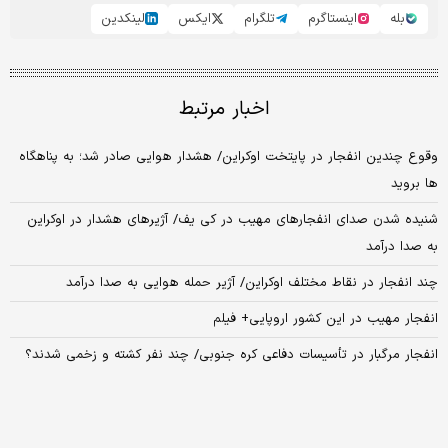
بله
اینستاگرم
تلگرام
ایکس
لینکدین
اخبار مرتبط
وقوع چندین انفجار در پایتخت اوکراین/ هشدار هوایی صادر شد؛ به پناهگاه
ها بروید
شنیده شدن صدای انفجارهای مهیب در کی یف/ آژیرهای هشدار در اوکراین
به صدا درآمد
چند انفجار در نقاط مختلف اوکراین/ آژیر حمله هوایی به صدا درآمد
انفجار مهیب در این کشور اروپایی+ فیلم
انفجار مرگبار در تأسیسات دفاعی کره جنوبی/ چند نفر کشته و زخمی شدند؟