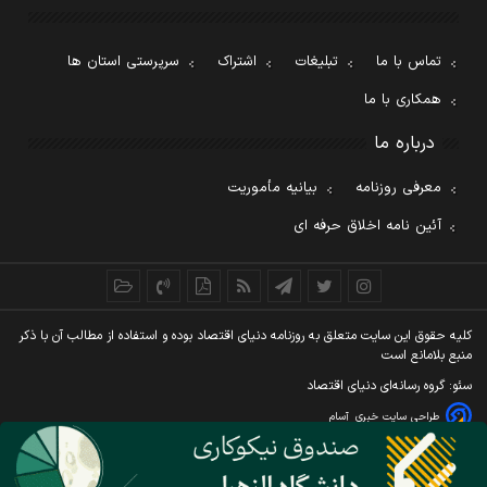
تماس با ما
تبلیغات
اشتراک
سرپرستی استان ها
همکاری با ما
درباره ما
معرفی روزنامه
بیانیه مأموریت
آئین نامه اخلاق حرفه ای
کليه حقوق اين سايت متعلق به روزنامه دنيای اقتصاد بوده و استفاده از مطالب آن با ذکر
منبع بلامانع است
سئو: گروه رسانه‌ای دنیای اقتصاد
طراحی سایت خبری
آسام