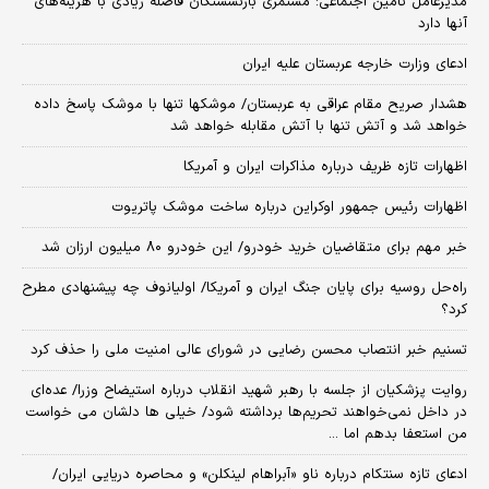
مدیرعامل تامین اجتماعی: مستمری بازنشستگان فاصله زیادی با هزینه‌های
آنها دارد
ادعای وزارت خارجه عربستان علیه ایران
هشدار صریح مقام عراقی به عربستان/ موشکها تنها با موشک پاسخ داده
خواهد شد و آتش تنها با آتش مقابله خواهد شد
اظهارات تازه ظریف درباره مذاکرات ایران و آمریکا
اظهارات رئیس جمهور اوکراین درباره ساخت موشک پاتریوت
خبر مهم برای متقاضیان خرید خودرو/ این خودرو ۸۰ میلیون ارزان شد
راه‌حل روسیه برای پایان جنگ ایران و آمریکا/ اولیانوف چه پیشنهادی مطرح
کرد؟
تسنیم خبر انتصاب محسن رضایی در شورای عالی امنیت ملی را حذف کرد
روایت پزشکیان از جلسه با رهبر شهید انقلاب درباره استیضاح وزرا/ عده‌ای
در داخل نمی‌خواهند تحریم‌ها برداشته شود/ خیلی ها دلشان می خواست
من استعفا بدهم اما ...
ادعای تازه سنتکام درباره ناو «آبراهام لینکلن» و محاصره دریایی ایران/