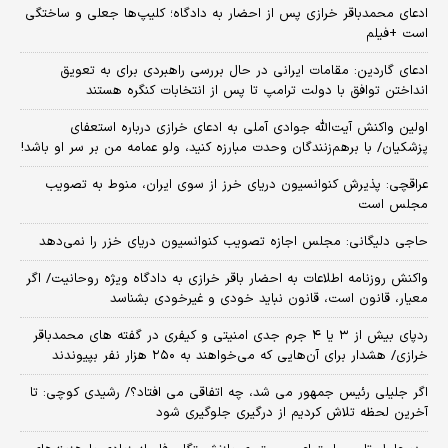
ادعای محمدباقر خرازی پس از احضار به دادگاه؛ کلیپ‌ها جعلی و ساختگی
است +فیلم
ادعای گاردین: مقامات ایرانی در حال بررسی راهبردی برای به تعویق
انداختن توافق با دولت ترامپ تا پس از انتخابات کنگره هستند
اولین واکنش آیت‌الله جوادی آملی به ادعای خرازی درباره استعفای
پزشکیان/ با برهم‌زنندگان وحدت مبارزه کنید، ولو عمامه من بر سر او باشد!
عراقچی: پذیرش کنوانسیون دریای خرز از سوی ایران، منوط به تصویب
مجلس است
حاجی دلیگانی: مجلس اجازه تصویب کنوانسیون دریای خزر را نمی‌دهد
واکنش روزنامه اطلاعات به احضار باقر خرازی به دادگاه ویژه روحانیت/ اگر
معیار، قانون است، قانون نباید خودی و غیرخودی بشناسد
ردپای بیش از ۳ یا ۴ جرم جدی امنیتی و کیفری در گفته های محمدباقر
خرازی/ هشدار برای آن‌هایی که می‌خواهند به ۲۵۰ هزار نفر بپیوندند
اگر جلیلی رئیس جمهور می شد، چه اتفاقی می افتاد؟/ رشیدی کوچی: تا
آخرین لحظه تلاش کردیم از درگیری جلوگیری شود